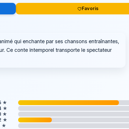
Favoris
 animé qui enchante par ses chansons entraînantes,
r. Ce conte intemporel transporte le spectateur
5
★
4
★
3
★
2
★
1
★