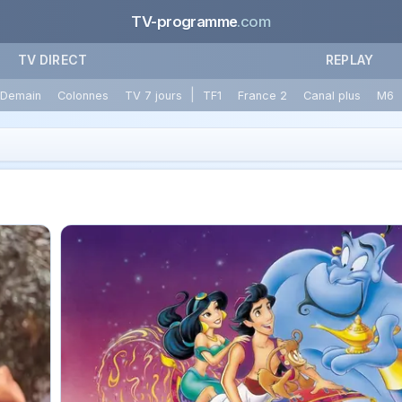
TV-programme
.com
TV DIRECT
REPLAY
|
Demain
Colonnes
TV 7 jours
TF1
France 2
Canal plus
M6