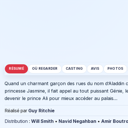
RÉSUMÉ
OÙ REGARDER
CASTING
AVIS
PHOTOS
Quand un charmant garçon des rues du nom d’Aladdin ch
princesse Jasmine, il fait appel au tout puissant Génie, l
devenir le prince Ali pour mieux accéder au palais…
Réalisé par
Guy Ritchie
Distribution
:
Will Smith
•
Navid Negahban
•
Amir Boutr