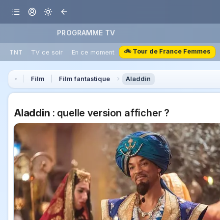
PROGRAMME TV
🚲 Tour de France Femmes
TNT
TV ce soir
En ce moment
Film
Film fantastique
Aladdin
Aladdin
: quelle version afficher ?