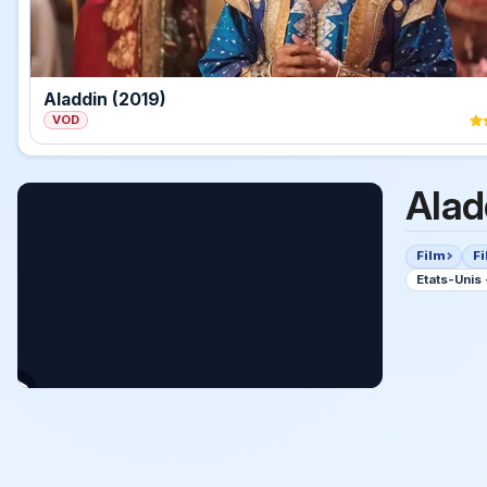
Aladdin (2019)
VOD
Alad
Film
Fi
Etats-Unis