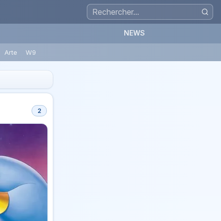
NEWS
Arte
W9
2