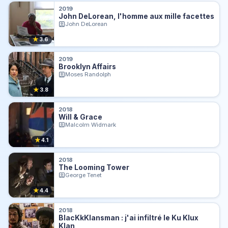
2019
John DeLorean, l'homme aux mille facettes
John DeLorean
★
3.6
2019
Brooklyn Affairs
Moses Randolph
★
3.8
2018
Will & Grace
Malcolm Widmark
★
4.1
2018
The Looming Tower
George Tenet
★
4.4
2018
BlacKkKlansman : j'ai infiltré le Ku Klux
Klan