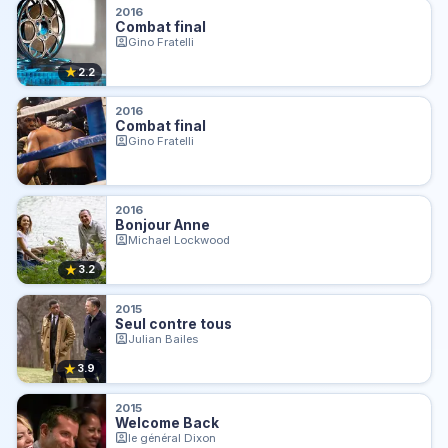
2016
Combat final
Gino Fratelli
★
2.2
2016
Combat final
Gino Fratelli
2016
Bonjour Anne
Michael Lockwood
★
3.2
2015
Seul contre tous
Julian Bailes
★
3.9
2015
Welcome Back
le général Dixon