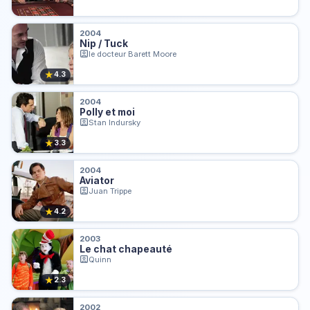
2004
Nip / Tuck
le docteur Barett Moore
★
4.3
2004
Polly et moi
Stan Indursky
★
3.3
2004
Aviator
Juan Trippe
★
4.2
2003
Le chat chapeauté
Quinn
★
2.3
2002