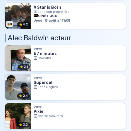
A Star is Born
dans son propre rôle
CINÉ+ OCS
Jeudi 13 août à 17h05
★
4.2
Alec Baldwin acteur
2023
97 minutes
Hawkins
★
2.1
2023
Supercell
Zane Rogers
★
2.4
2020
Pixie
Hector McGrath
★
3.3