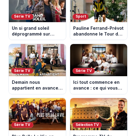
Série TV
Sport
Un si grand soleil
Pauline Ferrand-Prévot
déprogrammé sur
abandonne le Tour de
France 3 : cinq
France Femmes avant
épisodes inédits
la 8e étape
diffusés le 13 août
Série TV
Série TV
Demain nous
Ici tout commence en
appartient en avance :
avance : ce qui vous
ce qui vous attend la
attend la semaine du
semaine du 10 au 14
10 au 14 août 2026
août 2026 (spoiler)
(spoiler)
Série TV
Sélection TV