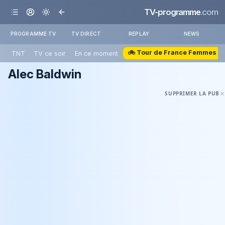
TV-programme
.com
PROGRAMME TV
TV DIRECT
REPLAY
NEWS
🚲 Tour de France Femmes
TNT
TV ce soir
En ce moment
Alec Baldwin
SUPPRIMER LA PUB