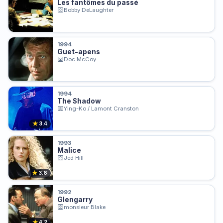
Les fantômes du passé
Bobby DeLaughter
1994
Guet-apens
Doc McCoy
1994
The Shadow
Ying-Ko / Lamont Cranston
★
3.4
1993
Malice
Jed Hill
★
3.6
1992
Glengarry
monsieur Blake
★
4.2