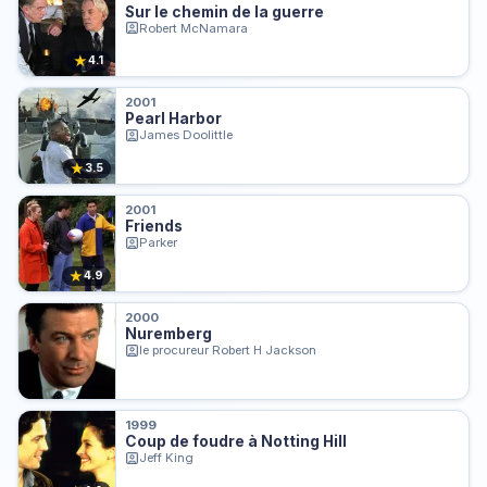
Sur le chemin de la guerre
Robert McNamara
★
4.1
2001
Pearl Harbor
James Doolittle
★
3.5
2001
Friends
Parker
★
4.9
2000
Nuremberg
le procureur Robert H Jackson
1999
Coup de foudre à Notting Hill
Jeff King