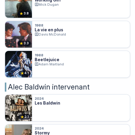
Mick Dugan
★
3.8
1988
La vie en plus
Davis McDonald
★
3.3
1988
Beetlejuice
Adam Maitland
★
4.1
Alec Baldwin intervenant
2024
Les Baldwin
★
2.1
2024
Stormy