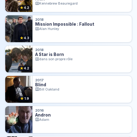
Kennebrew Beauregard
★
4.2
2018
Mission Impossible : Fallout
Alan Hunley
★
4.3
2018
A Star is Born
dans son propre rôle
★
4.2
2017
Blind
Bill Oakland
★
1.9
2016
Andron
Adam