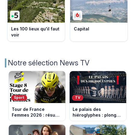
Les 100 lieux qu'il faut
Capital
voir
Notre sélection News TV
Sport
TV
Tour de France
Le palais des
Femmes 2026 : résumé
hiéroglyphes : plongez
vidéo de la 9e étape
dans la tombe
entre Sisteron et Nice
égyptienne qui fascine
les archéologues