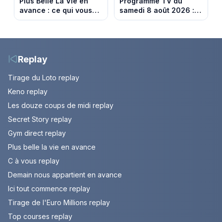
Plus Belle La Vie en
Programme TV du
avance : ce qui vous
samedi 8 août 2026 :
attend la semaine du
notre sélection pour
10 au 14 août 2026
votre soirée télé
(spoiler)
Replay
Tirage du Loto replay
Keno replay
Les douze coups de midi replay
Secret Story replay
Gym direct replay
Plus belle la vie en avance
C à vous replay
Demain nous appartient en avance
Ici tout commence replay
Tirage de l'Euro Millions replay
Top courses replay