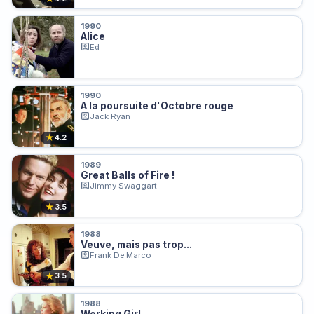
1990
Alice
Ed
1990
A la poursuite d'Octobre rouge
Jack Ryan
★
4.2
1989
Great Balls of Fire !
Jimmy Swaggart
★
3.5
1988
Veuve, mais pas trop...
Frank De Marco
★
3.5
1988
Working Girl