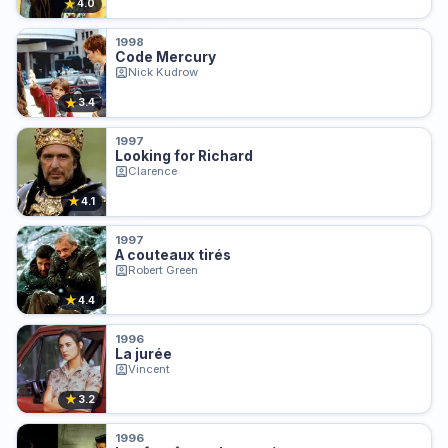
★
4.0
1998
Code Mercury
Nick Kudrow
★
3.4
1997
Looking for Richard
Clarence
★
4.1
1997
A couteaux tirés
Robert Green
★
4.4
1996
La jurée
Vincent
★
3.2
1996