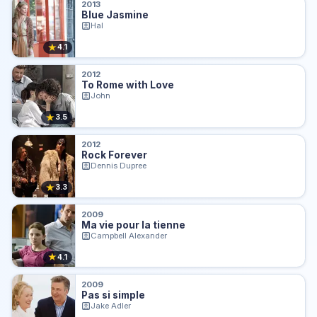
2013
Blue Jasmine
Hal
★
4.1
2012
To Rome with Love
John
★
3.5
2012
Rock Forever
Dennis Dupree
★
3.3
2009
Ma vie pour la tienne
Campbell Alexander
★
4.1
2009
Pas si simple
Jake Adler