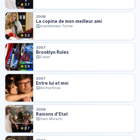
★
3.7
2008
La copine de mon meilleur ami
le professeur Turner
★
3.2
2007
Brooklyn Rules
César
★
3.5
2007
Entre lui et moi
Archie Knox
2006
Raisons d'Etat
Sam Murach
★
3.7