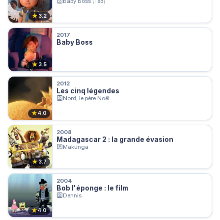
Baby Boss (Ted)
★
3.2
2017
Baby Boss
★
3.5
2012
Les cinq légendes
Nord, le père Noël
★
4.0
2008
Madagascar 2 : la grande évasion
Makunga
★
3.7
2004
Bob l'éponge : le film
Dennis
★
4.0