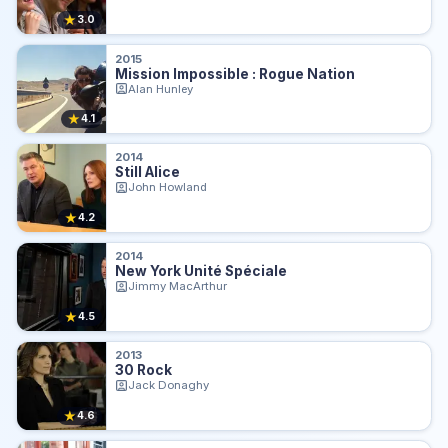
★
3.0
2015
Mission Impossible : Rogue Nation
Alan Hunley
★
4.1
2014
Still Alice
John Howland
★
4.2
2014
New York Unité Spéciale
Jimmy MacArthur
★
4.5
2013
30 Rock
Jack Donaghy
★
4.6