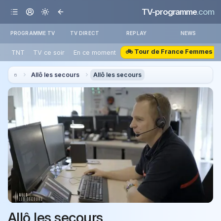
TV-programme
.com
PROGRAMME TV
TV DIRECT
REPLAY
NEWS
🚲 Tour de France Femmes
TNT
TV ce soir
En ce moment
Allô les secours
Allô les secours
Allô les secours