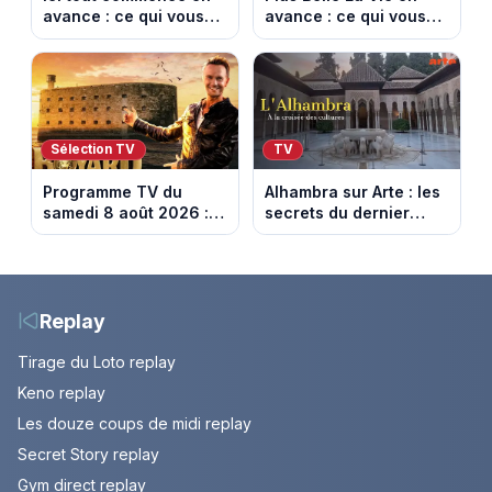
avance : ce qui vous
avance : ce qui vous
attend la semaine du
attend la semaine du
10 au 14 août 2026
10 au 14 août 2026
(spoiler)
(spoiler)
Sélection TV
TV
Programme TV du
Alhambra sur Arte : les
samedi 8 août 2026 :
secrets du dernier
notre sélection pour
sultanat musulman
votre soirée télé
d’Espagne
Replay
Tirage du Loto replay
Keno replay
Les douze coups de midi replay
Secret Story replay
Gym direct replay