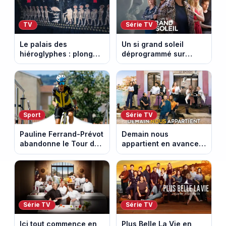
TV
Série TV
Le palais des
Un si grand soleil
hiéroglyphes : plongez
déprogrammé sur
dans la tombe
France 3 : cinq
égyptienne qui fascine
épisodes inédits
les archéologues
diffusés le 13 août
Sport
Série TV
Pauline Ferrand-Prévot
Demain nous
abandonne le Tour de
appartient en avance :
France Femmes avant
ce qui vous attend la
la 8e étape
semaine du 10 au 14
août 2026 (spoiler)
Série TV
Série TV
Ici tout commence en
Plus Belle La Vie en