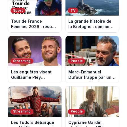
Sport
TV
Tour de France
La grande histoire de
Femmes 2026 : résumé
la Bretagne : comment
vidéo de la 7e étape
les Bretons ont
avec l'ascension du
défendu leur culture
Mont Ventoux
au fil des décennies
Streaming
People
Les enquêtes visant
Marc-Emmanuel
Guillaume Pley
Dufour frappé par un
poussent Ragnar Le
terrible incendie : son
Breton à quitter la
chalet part en fumée
tournée Legend
Streaming
People
Les Tudors débarque
Cypriane Gardin,