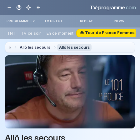
TV-programme
.com
PROGRAMME TV
TV DIRECT
REPLAY
NEWS
🚲 Tour de France Femmes
TNT
TV ce soir
En ce moment
Allô les secours
Allô les secours
Allô les secours