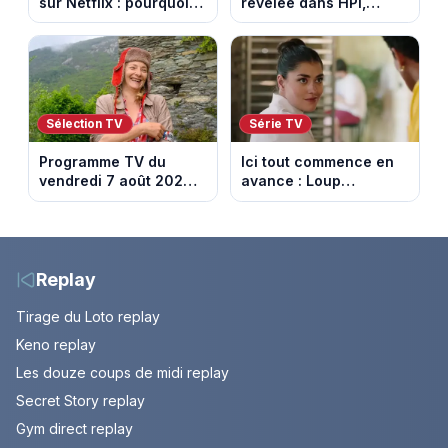
sur Netflix : pourquoi la
révélée dans HPI,
série n’a rien perdu de
lance une cagnotte
son pouvoir
après des difficultés
financières
Sélection TV
Série TV
Programme TV du
Ici tout commence en
vendredi 7 août 2026 :
avance : Loup
notre sélection pour
découvre la trahison
votre soirée télé
de Bianca. Episode du
10 août 2026 (spoiler)
Replay
Tirage du Loto replay
Keno replay
Les douze coups de midi replay
Secret Story replay
Gym direct replay