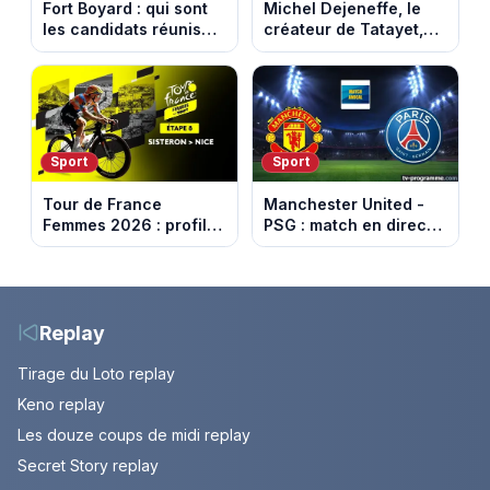
Fort Boyard : qui sont
Michel Dejeneffe, le
les candidats réunis
créateur de Tatayet,
par Cyril Féraud ce
est mort à 77 ans
samedi 8 août 2026 ?
Sport
Sport
Tour de France
Manchester United -
Femmes 2026 : profil
PSG : match en direct
et horaires de la 8e
sur beIN Sports 1 à
étape entre Sisteron et
17h00
Nice
Replay
Tirage du Loto replay
Keno replay
Les douze coups de midi replay
Secret Story replay