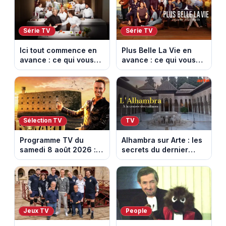
Série TV
Série TV
Ici tout commence en
Plus Belle La Vie en
avance : ce qui vous
avance : ce qui vous
attend la semaine du
attend la semaine du
10 au 14 août 2026
10 au 14 août 2026
(spoiler)
(spoiler)
Sélection TV
TV
Programme TV du
Alhambra sur Arte : les
samedi 8 août 2026 :
secrets du dernier
notre sélection pour
sultanat musulman
votre soirée télé
d’Espagne
Jeux TV
People