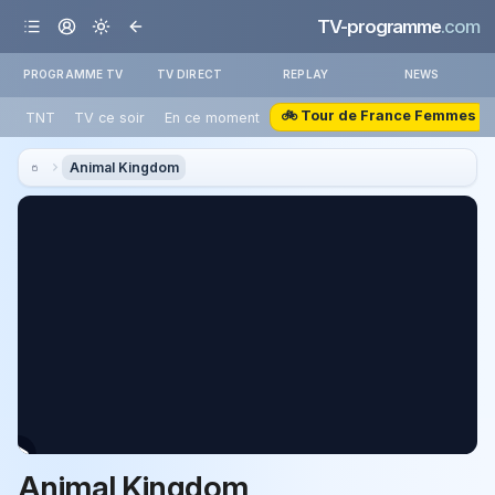
TV-programme
.com
PROGRAMME TV
TV DIRECT
REPLAY
NEWS
🚲 Tour de France Femmes
TNT
TV ce soir
En ce moment
Animal Kingdom
Animal Kingdom