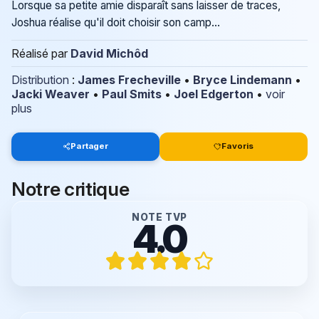
Lorsque sa petite amie disparaît sans laisser de traces,
Joshua réalise qu'il doit choisir son camp...
Réalisé par
David Michôd
Distribution
:
James Frecheville
•
Bryce Lindemann
•
Jacki Weaver
•
Paul Smits
•
Joel Edgerton
•
voir
plus
Partager
Favoris
Notre critique
NOTE TVP
4.0