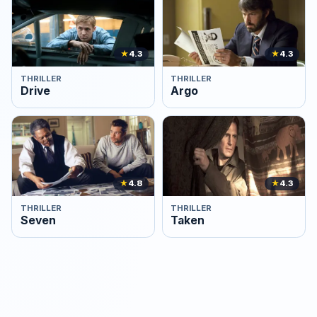
★
4.3
★
4.3
THRILLER
THRILLER
Drive
Argo
★
4.8
★
4.3
THRILLER
THRILLER
Seven
Taken