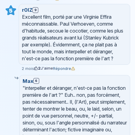
r0lZ
5
9
Excellent film, porté par une Virginie Effira
méconnaissable. Paul Verhoeven, comme
d'habitude, secoue le cocotier, comme les plus
grands réalisateurs avant lui (Stanley Kubrick
par exemple). Évidemment, ça ne plait pas à
tout le monde, mais interpeller et déranger,
n'est-ce pas la fonction première de l'art ?
2
J'aime
Répondre
2 mois
Max
6
"interpeller et déranger, n'est-ce pas la fonction
première de l'art ?" Euh.. non, pas forcément,
pas nécessairement.. Il, (l'Art), peut simplement,
tenter de montrer le beau, ou, le laid, selon, un
point de vue personnel, neutre, +/- partial,
sinon, ou, sous l'angle personnalisé du narrateur
déterminant l'action; fictive imaginaire ou,