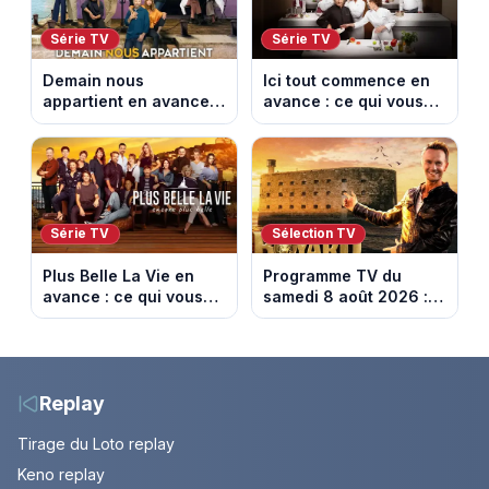
Série TV
Série TV
Demain nous
Ici tout commence en
appartient en avance :
avance : ce qui vous
ce qui vous attend la
attend la semaine du
semaine du 10 au 14
10 au 14 août 2026
août 2026 (spoiler)
(spoiler)
Série TV
Sélection TV
Plus Belle La Vie en
Programme TV du
avance : ce qui vous
samedi 8 août 2026 :
attend la semaine du
notre sélection pour
10 au 14 août 2026
votre soirée télé
(spoiler)
Replay
Tirage du Loto replay
Keno replay