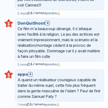
voir Cannes!!!
1
J'aime
Répondre
2 mois
DonQuiShoot
1
4
Ce film m'a beaucoup dérangé. Il s'attaque
avec facilité à la religion. Le jeu des actrices est
vraiment impressionnant, mais le scénario et la
réalisation/montage cèdent à la provoc de
façon pitoyable. Dommage car il y avait matière
à faire un film culte
1
J'aime
Répondre
2 mois
eppo
1
9
A quand un réalisateur courageux capable de
traiter du même sujet, cette fois plus fréquent
dans la gente masculine de l'islam ? Peur de finir
comme Samuel Paty ?
1
J'aime
Répondre
1 mois