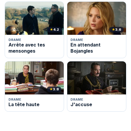
★
4.2
★
3.6
DRAME
DRAME
Arrête avec tes
En attendant
mensonges
Bojangles
★
3.8
DRAME
DRAME
La tête haute
J'accuse