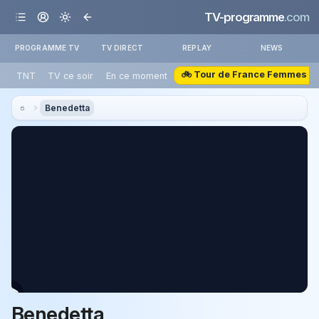
TV-programme
.com
PROGRAMME TV
TV DIRECT
REPLAY
NEWS
🚲 Tour de France Femmes
TNT
TV ce soir
En ce moment
Benedetta
Benedetta