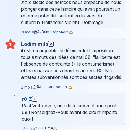
XXIe siecle des actrices nous empêche de nous
plonger dans cette histoire qui avait pourtant un
enorme potentiel, surtout au travers du
sulfureux Hollandais Violent. Dommage...
3
J'aime
Répondre
11 mois
Ladimimila
1
2
il est remarquable, le délais entre l'imposition
tous azimuts des idées de mai 68: "la liberté est
l'absence de contrainte (+ le consumérisme) "
et leurs naissances dans les années 60. Nos
artistes subventionnés sont des sacrés ringards!
3
J'aime
Répondre
2 mois
r0lZ
9
Paul Verhoeven, un artiste subventionné post
68 ! Renseignez-vous avant de dire n'importe
quoi !
1
J'aime
2 mois