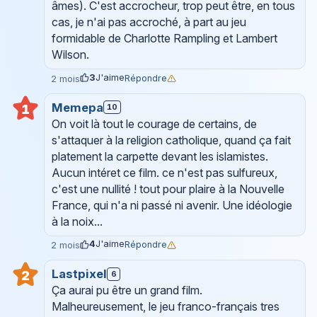
âmes). C'est accrocheur, trop peut être, en tous
cas, je n'ai pas accroché, à part au jeu
formidable de Charlotte Rampling et Lambert
Wilson.
3
J'aime
Répondre
2 mois
Memepa
1
10
On voit là tout le courage de certains, de
s'attaquer à la religion catholique, quand ça fait
platement la carpette devant les islamistes.
Aucun intéret ce film. ce n'est pas sulfureux,
c'est une nullité ! tout pour plaire à la Nouvelle
France, qui n'a ni passé ni avenir. Une idéologie
à la noix...
4
J'aime
Répondre
2 mois
Lastpixel
2
6
Ça aurai pu être un grand film.
Malheureusement, le jeu franco-français tres