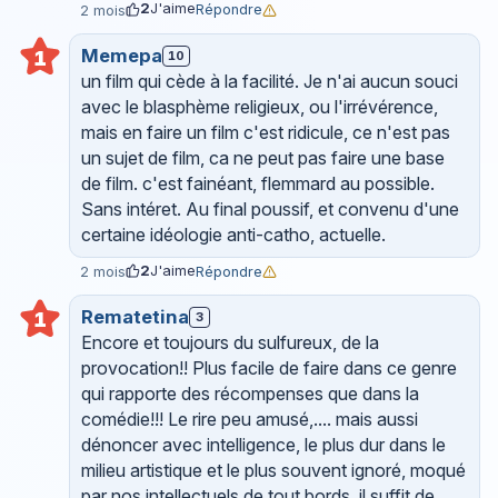
2
J'aime
Répondre
2 mois
Memepa
1
10
un film qui cède à la facilité. Je n'ai aucun souci
avec le blasphème religieux, ou l'irrévérence,
mais en faire un film c'est ridicule, ce n'est pas
un sujet de film, ca ne peut pas faire une base
de film. c'est fainéant, flemmard au possible.
Sans intéret. Au final poussif, et convenu d'une
certaine idéologie anti-catho, actuelle.
2
J'aime
Répondre
2 mois
Rematetina
1
3
Encore et toujours du sulfureux, de la
provocation!! Plus facile de faire dans ce genre
qui rapporte des récompenses que dans la
comédie!!! Le rire peu amusé,.... mais aussi
dénoncer avec intelligence, le plus dur dans le
milieu artistique et le plus souvent ignoré, moqué
par nos intellectuels de tout bords, il suffit de