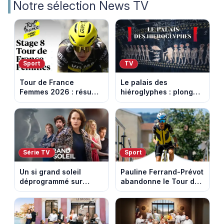
Notre sélection News TV
Sport
TV
Tour de France
Le palais des
Femmes 2026 : résumé
hiéroglyphes : plongez
vidéo de la 9e étape
dans la tombe
entre Sisteron et Nice
égyptienne qui fascine
les archéologues
Série TV
Sport
Un si grand soleil
Pauline Ferrand-Prévot
déprogrammé sur
abandonne le Tour de
France 3 : cinq
France Femmes avant
épisodes inédits
la 8e étape
diffusés le 13 août