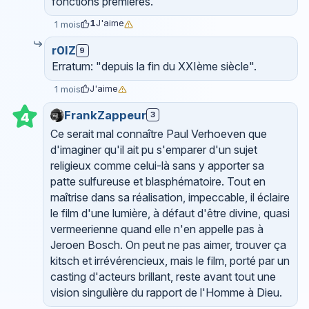
fonctions premières.
1
J'aime
1 mois
r0lZ
9
Erratum: "depuis la fin du XXIème siècle".
J'aime
1 mois
FrankZappeur
3
4
Ce serait mal connaître Paul Verhoeven que
d'imaginer qu'il ait pu s'emparer d'un sujet
religieux comme celui-là sans y apporter sa
patte sulfureuse et blasphématoire. Tout en
maîtrise dans sa réalisation, impeccable, il éclaire
le film d'une lumière, à défaut d'être divine, quasi
vermeerienne quand elle n'en appelle pas à
Jeroen Bosch. On peut ne pas aimer, trouver ça
kitsch et irrévérencieux, mais le film, porté par un
casting d'acteurs brillant, reste avant tout une
vision singulière du rapport de l'Homme à Dieu.