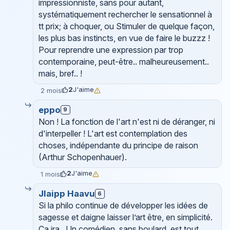
impressionniste, sans pour autant,
systématiquement rechercher le sensationnel à
tt prix; à choquer, ou Stimuler de quelque façon,
les plus bas instincts, en vue de faire le buzzz !
Pour reprendre une expression par trop
contemporaine, peut-être.. malheureusement..
mais, bref.. !
2
J'aime
2 mois
eppo
9
Non ! La fonction de l'art n'est ni de déranger, ni
d'interpeller ! L'art est contemplation des
choses, indépendante du principe de raison
(Arthur Schopenhauer).
2
J'aime
1 mois
Jlaipp Haavu
6
Si la philo continue de développer les idées de
sagesse et daigne laisser l’art être, en simplicité.
Ça ira.. Un comédien, sans boulard, est tout