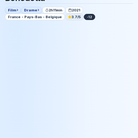
Film
Drame
2h11min
2021
France - Pays-Bas - Belgique
3.7/5
-12