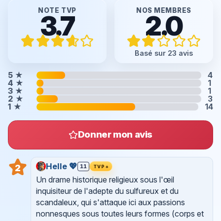
NOTE TVP
NOS MEMBRES
3.7
2.0
Basé sur 23 avis
5
★
4
4
★
1
3
★
1
2
★
3
1
★
14
Donner mon avis
Helle 💖
2
11
TVP+
Un drame historique religieux sous l'œil
inquisiteur de l'adepte du sulfureux et du
scandaleux, qui s'attaque ici aux passions
nonnesques sous toutes leurs formes (corps et