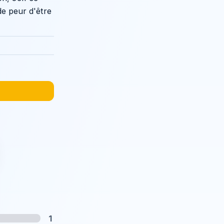
de peur d'être
1