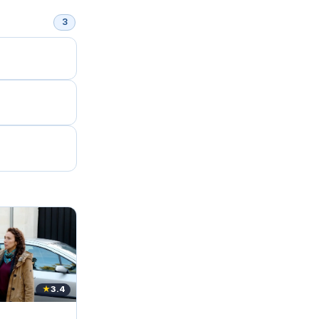
3
★
3.4