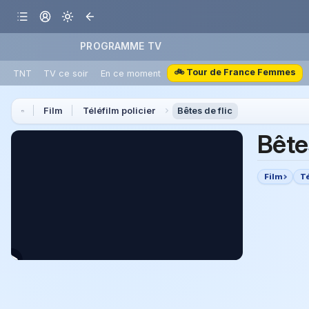
PROGRAMME TV
🚲 Tour de France Femmes
TNT
TV ce soir
En ce moment
Film
Téléfilm policier
Bêtes de flic
Bêtes
Film
Té