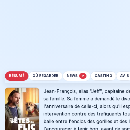
RÉSUMÉ
OÙ REGARDER
NEWS
CASTING
AVIS
2
Jean-François, alias "Jeff", capitaine 
sa famille. Sa femme a demandé le divorc
l'anniversaire de celle-ci, alors qu'il e
intervention contre des trafiquants tou
balle entre l'enclos des gorilles et des
l'encourager à tenir bon, avant de som