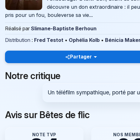
découvre un don extraordinaire : il pe
pris pour un fou, bouleverse sa vie...
Réalisé par
Slimane-Baptiste Berhoun
Distribution
:
Fred Testot
•
Ophélia Kolb
•
Bénicia Make
Partager
Notre critique
Un téléfilm sympathique, porté par u
Avis sur Bêtes de flic
NOTE TVP
NOS MEMB