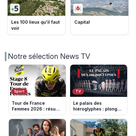
Les 100 lieux qu'il faut
Capital
voir
Notre sélection News TV
Sport
TV
Tour de France
Le palais des
Femmes 2026 : résumé
hiéroglyphes : plongez
vidéo de la 9e étape
dans la tombe
entre Sisteron et Nice
égyptienne qui fascine
les archéologues