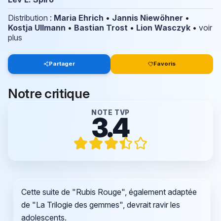
Distribution
:
Maria Ehrich
•
Jannis Niewöhner
•
Kostja Ullmann
•
Bastian Trost
•
Lion Wasczyk
•
voir
plus
Partager
Favoris
Notre critique
NOTE TVP
3.4
Cette suite de "Rubis Rouge", également adaptée
de "La Trilogie des gemmes", devrait ravir les
adolescents.