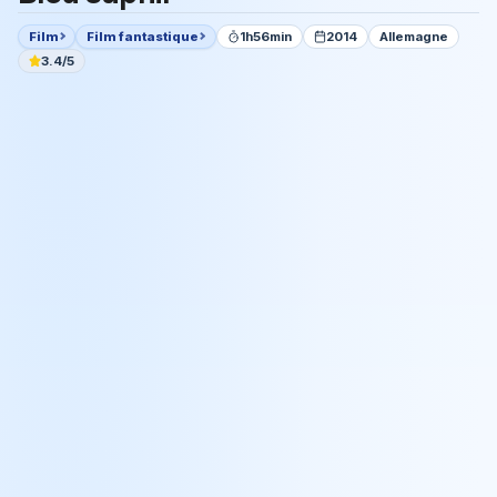
Film
Film fantastique
1h56min
2014
Allemagne
3.4/5