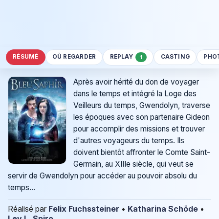
RÉSUMÉ
OÙ REGARDER
REPLAY
CASTING
PHO
1
Après avoir hérité du don de voyager
dans le temps et intégré la Loge des
Veilleurs du temps, Gwendolyn, traverse
les époques avec son partenaire Gideon
pour accomplir des missions et trouver
d'autres voyageurs du temps. Ils
doivent bientôt affronter le Comte Saint-
Germain, au XIIIe siècle, qui veut se
servir de Gwendolyn pour accéder au pouvoir absolu du
temps...
Réalisé par
Felix Fuchssteiner
•
Katharina Schöde
•
Lev L. Spiro