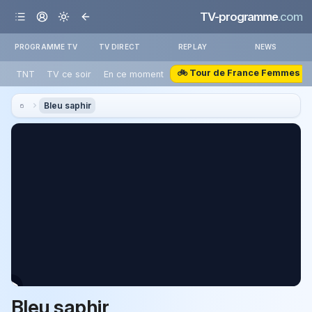
TV-programme
.com
PROGRAMME TV
TV DIRECT
REPLAY
NEWS
🚲 Tour de France Femmes
TNT
TV ce soir
En ce moment
Bleu saphir
Bleu saphir