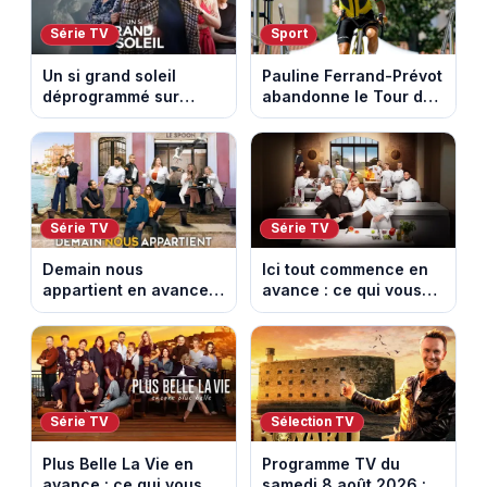
Série TV
Sport
Un si grand soleil
Pauline Ferrand-Prévot
déprogrammé sur
abandonne le Tour de
France 3 : cinq
France Femmes avant
épisodes inédits
la 8e étape
diffusés le 13 août
Série TV
Série TV
Demain nous
Ici tout commence en
appartient en avance :
avance : ce qui vous
ce qui vous attend la
attend la semaine du
semaine du 10 au 14
10 au 14 août 2026
août 2026 (spoiler)
(spoiler)
Série TV
Sélection TV
Plus Belle La Vie en
Programme TV du
avance : ce qui vous
samedi 8 août 2026 :