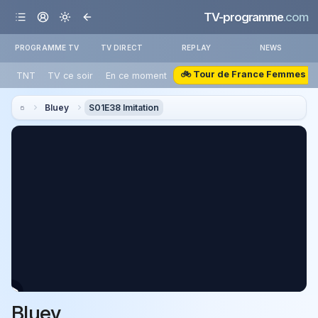
TV-programme
.com
PROGRAMME TV
TV DIRECT
REPLAY
NEWS
🚲 Tour de France Femmes
TNT
TV ce soir
En ce moment
Bluey
S01E38 Imitation
Bluey