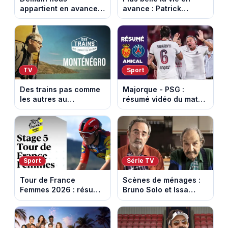
appartient en avance:
avance : Patrick
Alex révèle son lourd
victime d’un malaise.
secret. Episode du 7
Episode du 7 août
août 2026.
2026 (spoiler)
TV
Sport
Des trains pas comme
Majorque - PSG :
les autres au
résumé vidéo du match
Monténégro : Philippe
amical du 5 août 2026
Gougler sur les rails de
l’Adriatique
Sport
Série TV
Tour de France
Scènes de ménages :
Femmes 2026 : résumé
Bruno Solo et Issa
vidéo de la 5e étape
Doumbia rejoignent la
entre Mâcon et
saison 18 sur M6
Belleville-en-