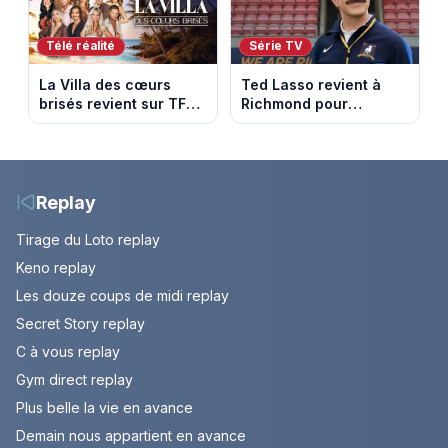
Beaujolais
Télé réalité
Série TV
La Villa des cœurs
Ted Lasso revient à
brisés revient sur TFX :
Richmond pour
voici les candidats de
entraîner une équipe
la saison 11 au Mexique
féminine dans la
saison 4
Replay
Tirage du Loto replay
Keno replay
Les douze coups de midi replay
Secret Story replay
C à vous replay
Gym direct replay
Plus belle la vie en avance
Demain nous appartient en avance