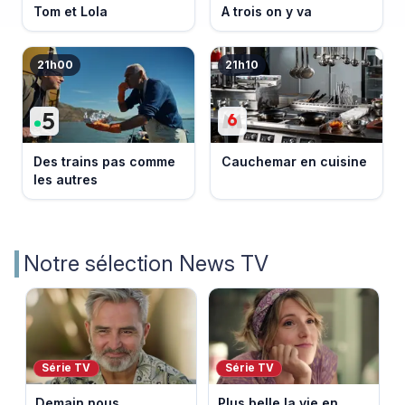
Tom et Lola
A trois on y va
21h00
21h10
Des trains pas comme
Cauchemar en cuisine
les autres
Notre sélection News TV
Série TV
Série TV
Demain nous
Plus belle la vie en