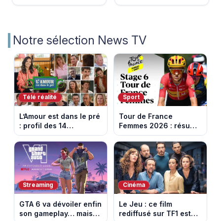
Notre sélection News TV
Télé réalité
Sport
L’Amour est dans le pré
Tour de France
: profil des 14
Femmes 2026 : résumé
agriculteurs, speed
vidéo de la 6e étape
dating inédit et de
entre Montbrison et
nouvelles histoires
Tournon-sur-Rhône
d’amour
Streaming
Cinéma
GTA 6 va dévoiler enfin
Le Jeu : ce film
son gameplay… mais
rediffusé sur TF1 est