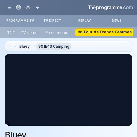
TV-programme
.com
PROGRAMME TV
TV DIRECT
REPLAY
NEWS
🚲 Tour de France Femmes
TNT
TV ce soir
En ce moment
Bluey
S01E43 Camping
Bluey