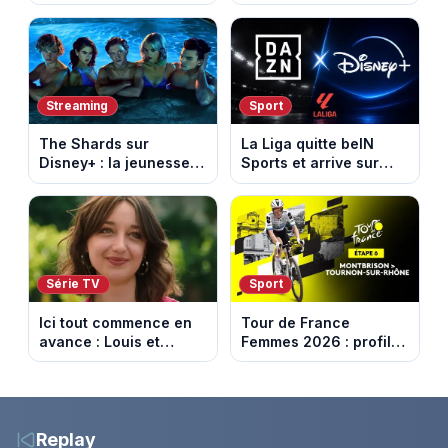
d’abord sur Netflix
adapté d’un succès
italien devenu un
phénomène mondial
Streaming
Sport
The Shards sur
La Liga quitte beIN
Disney+ : la jeunesse
Sports et arrive sur
dorée de Los Angeles
DAZN et Disney+ en
face à un tueur dans
France
les années 80
Série TV
Sport
Ici tout commence en
Tour de France
avance : Louis et
Femmes 2026 : profil
Jasmine enfin en
et horaires de la 6e
couple. Episode du 7
étape entre
août 2026 (spoiler)
Montbrison et
Tournon-sur-Rhône
Replay