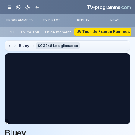
TV-programme
.com
PROGRAMME TV
TV DIRECT
REPLAY
NEWS
🚲 Tour de France Femmes
TNT
TV ce soir
En ce moment
Bluey
S03E46 Les glissades
Bluey