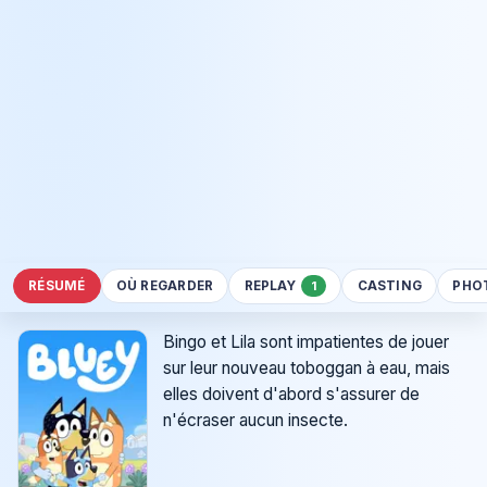
RÉSUMÉ
OÙ REGARDER
REPLAY
CASTING
PHO
1
Bingo et Lila sont impatientes de jouer
sur leur nouveau toboggan à eau, mais
elles doivent d'abord s'assurer de
n'écraser aucun insecte.