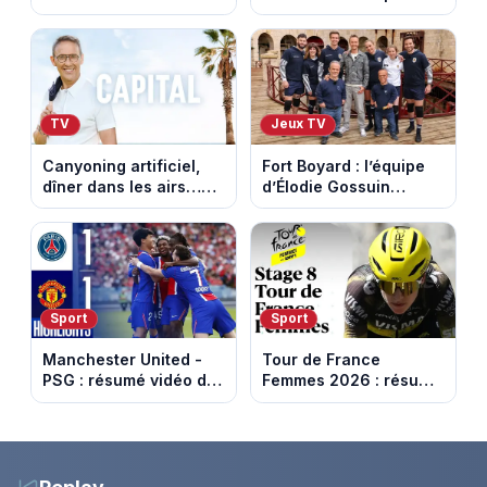
: notre sélection pour
et horaires de la
votre soirée télé
dernière étape à Nice
TV
Jeux TV
Canyoning artificiel,
Fort Boyard : l’équipe
dîner dans les airs…
d’Élodie Gossuin
les loisirs les plus fous
termine avec une belle
passés au crible dans
somme pour l'Unicef et
Capital
le Refuge
Sport
Sport
Manchester United -
Tour de France
PSG : résumé vidéo du
Femmes 2026 : résumé
match amical du 8 août
vidéo de la 9e étape
2026
entre Sisteron et Nice