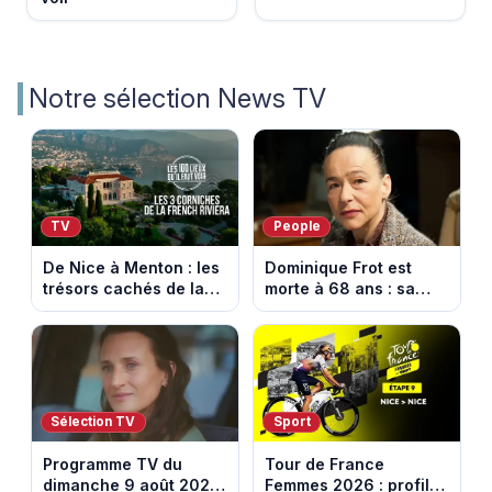
Notre sélection News TV
TV
People
De Nice à Menton : les
Dominique Frot est
trésors cachés de la
morte à 68 ans : sa
French Riviera dévoilés
sœur Catherine Frot
dans les 100 lieux qu'il
annonce la triste
faut voir
nouvelle
Sélection TV
Sport
Programme TV du
Tour de France
dimanche 9 août 2026
Femmes 2026 : profil