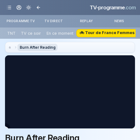
TV-programme
.com
PROGRAMME TV
TV DIRECT
REPLAY
NEWS
🚲 Tour de France Femmes
TNT
TV ce soir
En ce moment
Burn After Reading
Burn After Reading