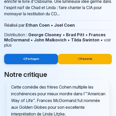
enrichir le livre d'Osbourne. Une lumineuse idée germe dans
l'esprit naïf de Chad et Linda : faire chanter la CIA pour
monnayer la restitution du CD...
Réalisé par
Ethan Coen
•
Joel Coen
Distribution
:
George Clooney
•
Brad Pitt
•
Frances
McDormand
•
John Malkovich
•
Tilda Swinton
•
voir
plus
Partager
Favoris
Notre critique
Cette comédie des frères Cohen multiplie les
incohérences pour mieux mordre dans l'"American
Way of Life". Frances McDormand fut nommée
aux Golden Globes pour son excellente
interprétation de Linda Litzke.