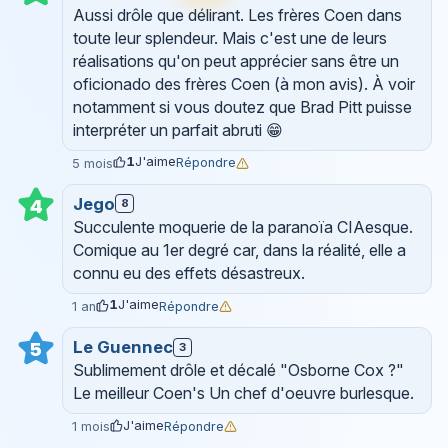
Aussi drôle que délirant. Les frères Coen dans
toute leur splendeur. Mais c'est une de leurs
réalisations qu'on peut apprécier sans être un
oficionado des frères Coen (à mon avis). À voir
notamment si vous doutez que Brad Pitt puisse
interpréter un parfait abruti 😁
1
J'aime
Répondre
5 mois
Jego
4
8
Succulente moquerie de la paranoïa CIAesque.
Comique au 1er degré car, dans la réalité, elle a
connu eu des effets désastreux.
1
J'aime
Répondre
1 an
Le Guennec
5
3
Sublimement drôle et décalé "Osborne Cox ?"
Le meilleur Coen's Un chef d'oeuvre burlesque.
J'aime
Répondre
1 mois