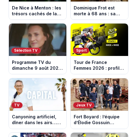
De Nice à Menton : les
Dominique Frot est
trésors cachés de la
morte à 68 ans : sa
French Riviera dévoilés
sœur Catherine Frot
dans les 100 lieux qu'il
annonce la triste
faut voir
nouvelle
Sélection TV
Sport
Programme TV du
Tour de France
dimanche 9 août 2026
Femmes 2026 : profil
: notre sélection pour
et horaires de la
votre soirée télé
dernière étape à Nice
TV
Jeux TV
Canyoning artificiel,
Fort Boyard : l’équipe
dîner dans les airs…
d’Élodie Gossuin
les loisirs les plus fous
termine avec une belle
passés au crible dans
somme pour l'Unicef et