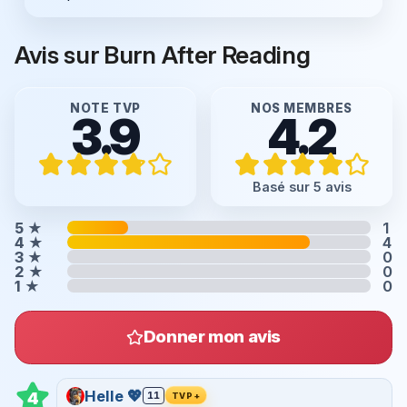
Avis sur Burn After Reading
NOTE TVP
NOS MEMBRES
3.9
4.2
Basé sur 5 avis
5
★
1
4
★
4
3
★
0
2
★
0
1
★
0
Donner mon avis
Helle 💖
4
11
TVP+