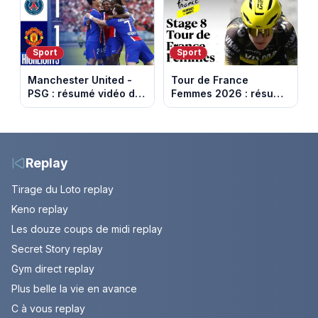
Capital
le Refuge
Sport
Sport
Manchester United -
Tour de France
PSG : résumé vidéo du
Femmes 2026 : résumé
match amical du 8 août
vidéo de la 9e étape
2026
entre Sisteron et Nice
Replay
Tirage du Loto replay
Keno replay
Les douze coups de midi replay
Secret Story replay
Gym direct replay
Plus belle la vie en avance
C à vous replay