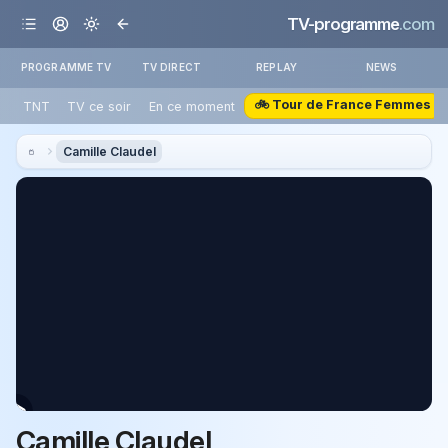
TV-programme
.com
PROGRAMME TV
TV DIRECT
REPLAY
NEWS
🚲 Tour de France Femmes
TNT
TV ce soir
En ce moment
Camille Claudel
Camille Claudel