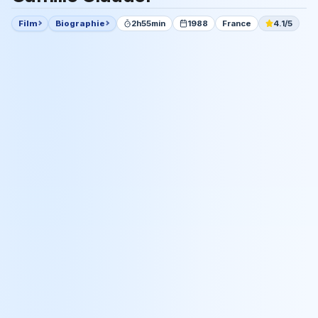
Film
Biographie
2h55min
1988
France
4.1/5