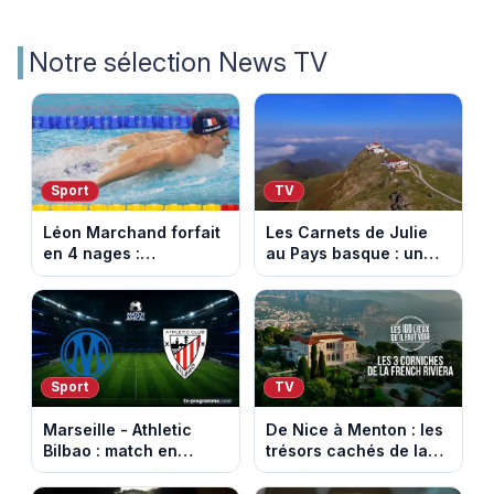
Notre sélection News TV
Sport
TV
Léon Marchand forfait
Les Carnets de Julie
en 4 nages :
au Pays basque : un
découvrez son
banquet au sommet de
programme de nage
la Rhune
aux Championnats
d'Europe
Sport
TV
Marseille - Athletic
De Nice à Menton : les
Bilbao : match en
trésors cachés de la
direct sur Ligue 1+ à
French Riviera dévoilés
17h30 (amical du 9
dans les 100 lieux qu'il