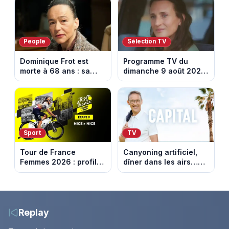
août 2026)
faut voir
People
Sélection TV
Dominique Frot est
Programme TV du
morte à 68 ans : sa
dimanche 9 août 2026
sœur Catherine Frot
: notre sélection pour
annonce la triste
votre soirée télé
nouvelle
Sport
TV
Tour de France
Canyoning artificiel,
Femmes 2026 : profil
dîner dans les airs…
et horaires de la
les loisirs les plus fous
dernière étape à Nice
passés au crible dans
Capital
Replay