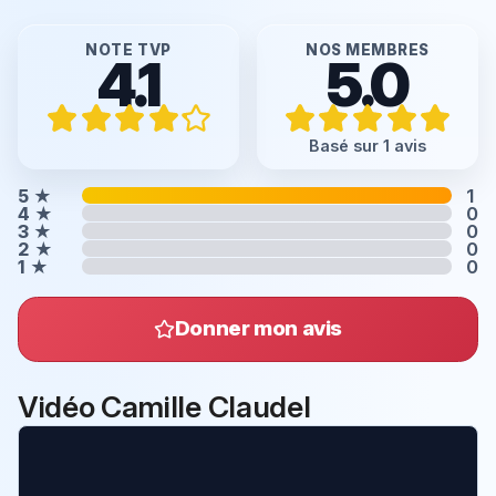
NOTE TVP
NOS MEMBRES
4.1
5.0
Basé sur 1 avis
5
★
1
4
★
0
3
★
0
2
★
0
1
★
0
Donner mon avis
Vidéo Camille Claudel