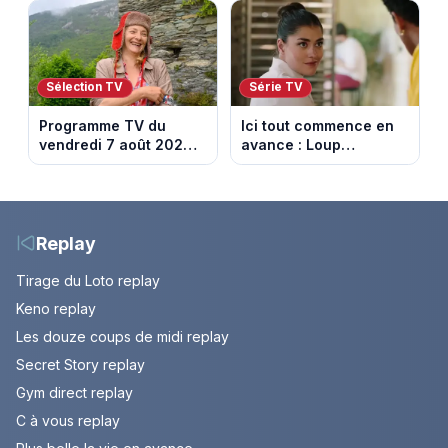
son pouvoir
après des difficultés
financières
Sélection TV
Série TV
Programme TV du
Ici tout commence en
vendredi 7 août 2026 :
avance : Loup
notre sélection pour
découvre la trahison
votre soirée télé
de Bianca. Episode du
10 août 2026 (spoiler)
Replay
Tirage du Loto replay
Keno replay
Les douze coups de midi replay
Secret Story replay
Gym direct replay
C à vous replay