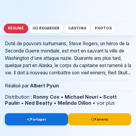
RÉSUMÉ
OÙ REGARDER
CASTING
PHOTOS
Doté de pouvoirs surhumains, Steve Rogers, un héros de la
Seconde Guerre mondiale, est mort en sauvant la ville de
Washington d'une attaque nazie. Quarante ans plus tard,
quelque part en Alaska, le corps du capitaine est ramené à la
vie. Il doit à nouveau combattre son vieil ennemi, Red Skull...
Réalisé par
Albert Pyun
Distribution
:
Ronny Cox
•
Michael Nouri
•
Scott
Paulin
•
Ned Beatty
•
Melinda Dillon
•
voir plus
Partager
Favoris