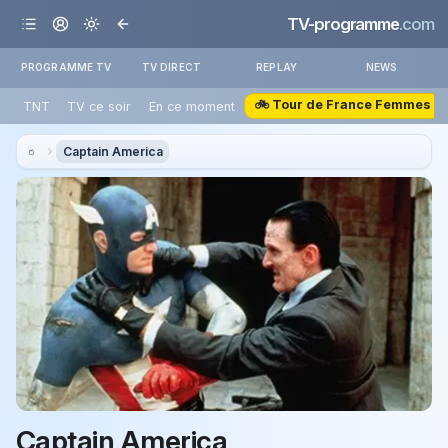
TV-programme
.com
PROGRAMME TV
TV DIRECT
REPLAY
NEWS
🚲 Tour de France Femmes
TNT
TV ce soir
En ce moment
Captain America
Captain America