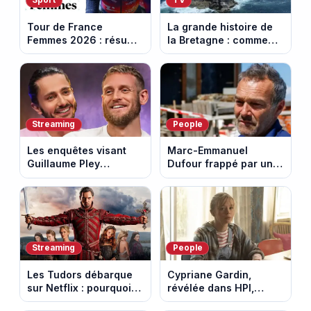
Sport
TV
Tour de France
La grande histoire de
Femmes 2026 : résumé
la Bretagne : comment
vidéo de la 7e étape
les Bretons ont
avec l'ascension du
défendu leur culture
Mont Ventoux
au fil des décennies
Streaming
People
Les enquêtes visant
Marc-Emmanuel
Guillaume Pley
Dufour frappé par un
poussent Ragnar Le
terrible incendie : son
Breton à quitter la
chalet part en fumée
tournée Legend
Streaming
People
Les Tudors débarque
Cypriane Gardin,
sur Netflix : pourquoi la
révélée dans HPI,
série n’a rien perdu de
lance une cagnotte