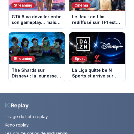
Streaming
Cinéma
GTA 6 va dévoiler enfin
Le Jeu : ce film
son gameplay… mais
rediffusé sur TF1 est
d’abord sur Netflix
adapté d’un succès
italien devenu un
phénomène mondial
Streaming
Sport
The Shards sur
La Liga quitte beIN
Disney+ : la jeunesse
Sports et arrive sur
dorée de Los Angeles
DAZN et Disney+ en
face à un tueur dans
France
les années 80
Replay
Tirage du Loto replay
Keno replay
Les douze coups de midi replay