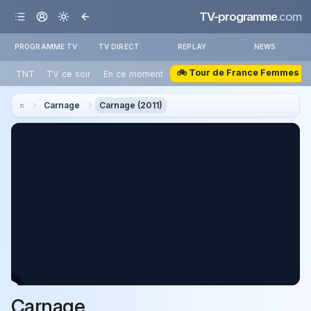
TV-programme
.com
PROGRAMME TV
TV DIRECT
REPLAY
NEWS
🚲 Tour de France Femmes
TNT
TV ce soir
En ce moment
Carnage
Carnage (2011)
Carnage