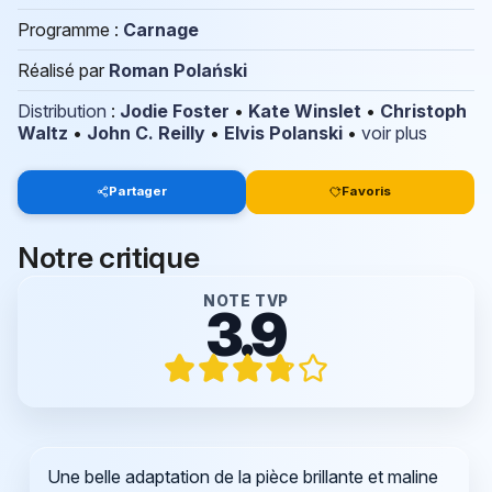
Programme :
Carnage
Réalisé par
Roman Polański
Distribution
:
Jodie Foster
•
Kate Winslet
•
Christoph
Waltz
•
John C. Reilly
•
Elvis Polanski
•
voir plus
Partager
Favoris
Notre critique
NOTE TVP
3.9
Une belle adaptation de la pièce brillante et maline