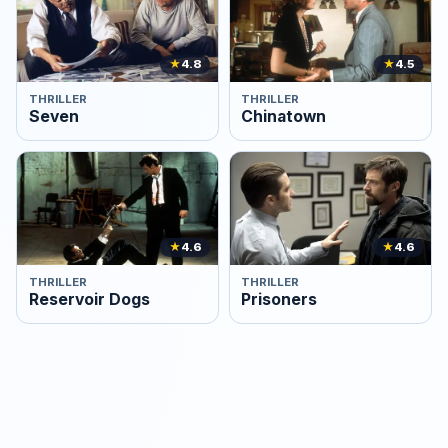
★
4.8
★
4.5
THRILLER
THRILLER
Seven
Chinatown
★
4.6
★
4.6
THRILLER
THRILLER
Reservoir Dogs
Prisoners