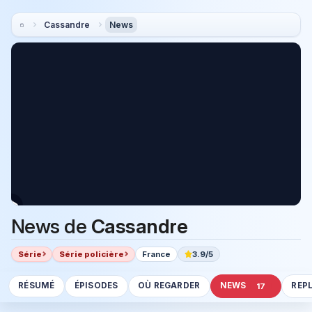
Cassandre
News
News de
Cassandre
Série
Série policière
France
3.9/5
RÉSUMÉ
ÉPISODES
OÙ REGARDER
NEWS
REP
17