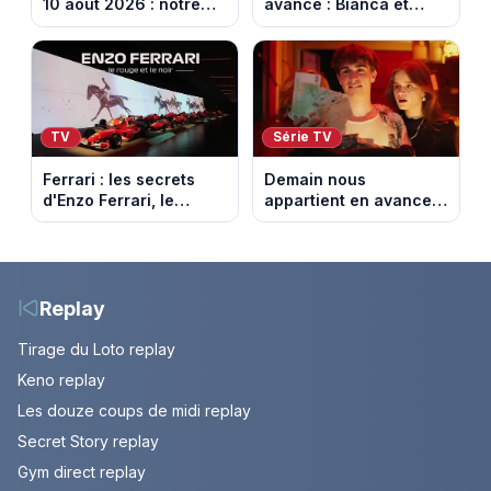
10 août 2026 : notre
avance : Bianca et
sélection pour votre
Loup s’embrassent.
soirée télé
Episode du 11 août
2026 (spoiler)
TV
Série TV
Ferrari : les secrets
Demain nous
d'Enzo Ferrari, le
appartient en avance :
fondateur de la
Alex face à un choix
marque mythique au
décisif. Episode du 11
cheval cabré
août 2026.
Replay
Tirage du Loto replay
Keno replay
Les douze coups de midi replay
Secret Story replay
Gym direct replay