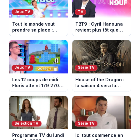
Jeux TV
TV
Tout le monde veut
TBT9 : Cyril Hanouna
prendre sa place :
revient plus tôt que
l’émission de Cyril
prévu, W9 dévoile
Féraud déprogrammée
enfin la date de retour
cette semaine sur
France 2
Jeux TV
Série TV
Les 12 coups de midi :
House of the Dragon :
Floris atteint 179 270
la saison 4 sera la
euros de gains sur TF1
dernière, mais il faudra
attendre 2028
Sélection TV
Série TV
Programme TV du lundi
Ici tout commence en