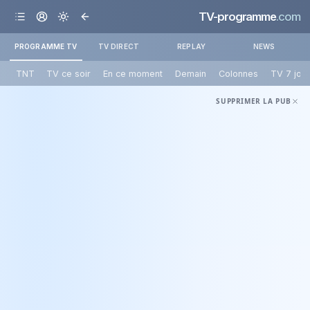
TV-programme
.com
PROGRAMME TV
TV DIRECT
REPLAY
NEWS
TNT
TV ce soir
En ce moment
Demain
Colonnes
TV 7 jou
SUPPRIMER LA PUB