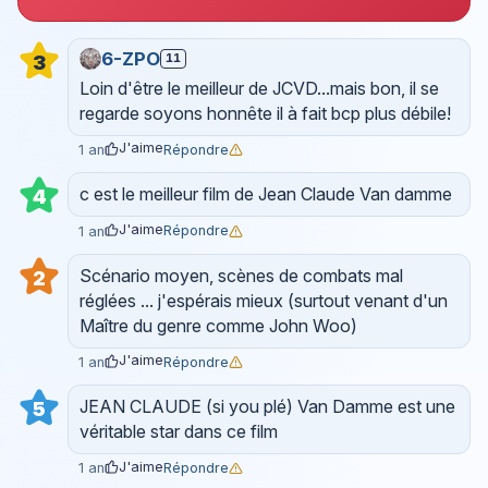
6-ZPO
11
3
Loin d'être le meilleur de JCVD...mais bon, il se
regarde soyons honnête il à fait bcp plus débile!
J'aime
Répondre
1 an
c est le meilleur film de Jean Claude Van damme
4
J'aime
Répondre
1 an
Scénario moyen, scènes de combats mal
2
réglées ... j'espérais mieux (surtout venant d'un
Maître du genre comme John Woo)
J'aime
Répondre
1 an
JEAN CLAUDE (si you plé) Van Damme est une
5
véritable star dans ce film
J'aime
Répondre
1 an