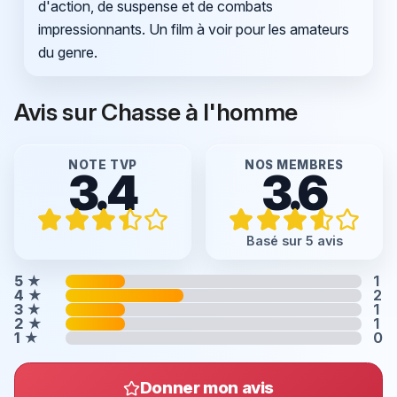
d'action, de suspense et de combats
impressionnants. Un film à voir pour les amateurs
du genre.
Avis sur Chasse à l'homme
NOTE TVP
NOS MEMBRES
3.4
3.6
Basé sur 5 avis
5
★
1
4
★
2
3
★
1
2
★
1
1
★
0
Donner mon avis