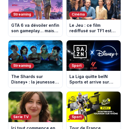
d’amour
Streaming
Cinéma
GTA 6 va dévoiler enfin
Le Jeu : ce film
son gameplay… mais
rediffusé sur TF1 est
d’abord sur Netflix
adapté d’un succès
italien devenu un
phénomène mondial
Streaming
Sport
The Shards sur
La Liga quitte beIN
Disney+ : la jeunesse
Sports et arrive sur
dorée de Los Angeles
DAZN et Disney+ en
face à un tueur dans
France
les années 80
Série TV
Sport
Ici tout commence en
Tour de France