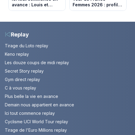
avance : Louis et
Femmes 2026 : profil
Jasmine enfin en
et horaires de la 6e
couple. Episode du 7
étape entre
août 2026 (spoiler)
Montbrison et
Tournon-sur-Rhône
Replay
Tirage du Loto replay
Keno replay
Les douze coups de midi replay
Secret Story replay
Gym direct replay
C à vous replay
Plus belle la vie en avance
Demain nous appartient en avance
Ici tout commence replay
Cyclisme UCI World Tour replay
Tirage de l'Euro Millions replay