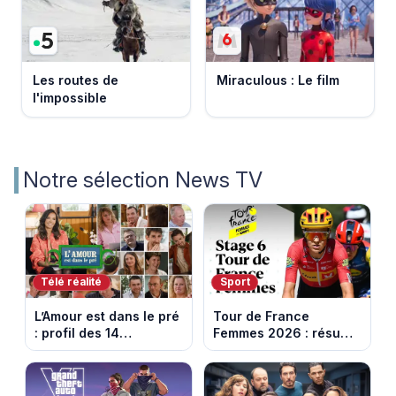
Les routes de
Miraculous : Le film
l'impossible
Notre sélection News TV
Télé réalité
Sport
L’Amour est dans le pré
Tour de France
: profil des 14
Femmes 2026 : résumé
agriculteurs, speed
vidéo de la 6e étape
dating inédit et de
entre Montbrison et
nouvelles histoires
Tournon-sur-Rhône