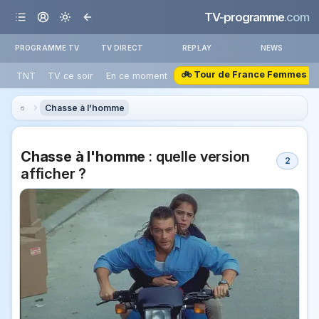
TV-programme
.com
PROGRAMME TV
TV DIRECT
REPLAY
NEWS
🚲 Tour de France Femmes
TNT
TV ce soir
En ce moment
Chasse à l'homme
Chasse à l'homme
: quelle version
2
afficher ?