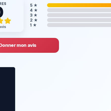
RES
5
★
0
4
★
3
★
2
★
1
★
avis
Donner mon avis