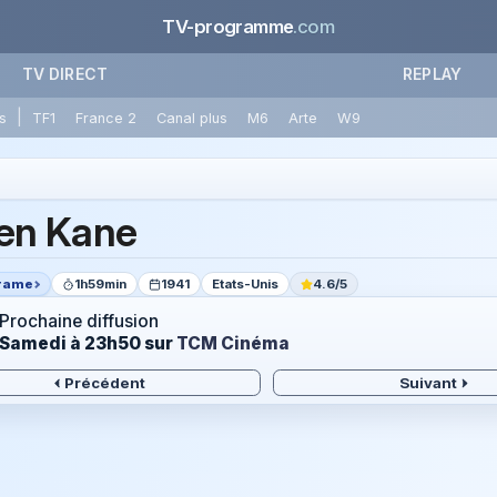
TV-programme
.com
TV DIRECT
REPLAY
|
s
TF1
France 2
Canal plus
M6
Arte
W9
zen Kane
rame
1h59min
1941
Etats-Unis
4.6/5
Prochaine diffusion
Samedi à 23h50
sur
TCM Cinéma
Précédent
Suivant