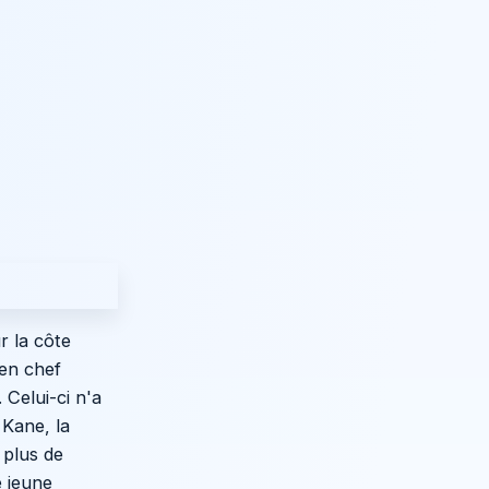
r la côte
 en chef
 Celui-ci n'a
 Kane, la
 plus de
e jeune