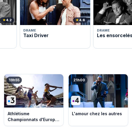
★
4.2
★
4.6
DRAME
DRAME
Taxi Driver
Les ensorcelé
19h55
21h00
Athlétisme
L'amour chez les autres
Championnats d'Europe
2026