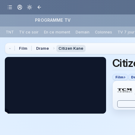
PROGRAMME TV
TNT
TV ce soir
En ce moment
Demain
Colonnes
TV 7 jour
Film
Drame
Citizen Kane
Citi
Film
D