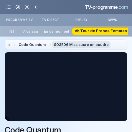
TV-programme
.com
PROGRAMME TV
TV DIRECT
REPLAY
NEWS
🚲 Tour de France Femmes
TNT
TV ce soir
En ce moment
Code Quantum
S03E06 Miss sucre en poudre
Code Quantum