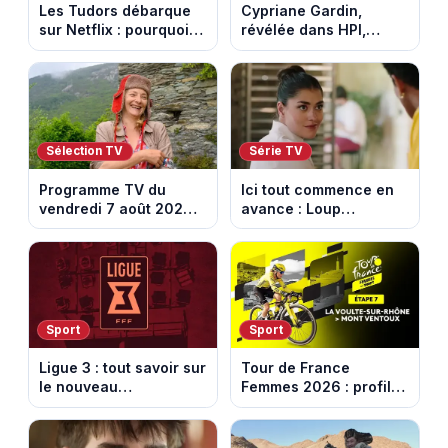
Les Tudors débarque
Cypriane Gardin,
sur Netflix : pourquoi la
révélée dans HPI,
série n’a rien perdu de
lance une cagnotte
son pouvoir
après des difficultés
financières
Sélection TV
Série TV
Programme TV du
Ici tout commence en
vendredi 7 août 2026 :
avance : Loup
notre sélection pour
découvre la trahison
votre soirée télé
de Bianca. Episode du
10 août 2026 (spoiler)
Sport
Sport
Ligue 3 : tout savoir sur
Tour de France
le nouveau
Femmes 2026 : profil
championnat qui
et horaires de la 7e
succède au National
étape entre La Voulte-
sur-Rhône et le Mont