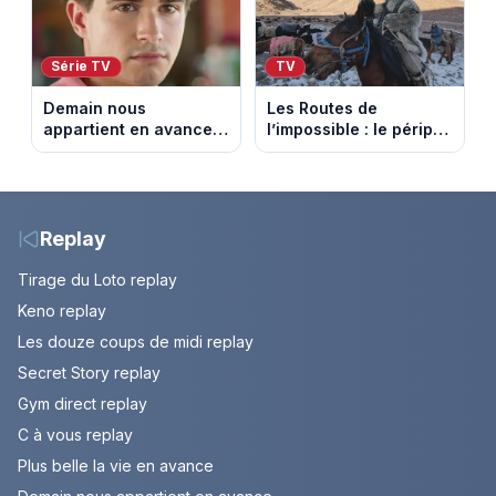
Ventoux
Série TV
TV
Demain nous
Les Routes de
appartient en avance:
l’impossible : le périple
Samuel perd le
glacial d’une famille
contrôle. Episode du 10
nomade en Mongolie
août 2026.
Replay
Tirage du Loto replay
Keno replay
Les douze coups de midi replay
Secret Story replay
Gym direct replay
C à vous replay
Plus belle la vie en avance