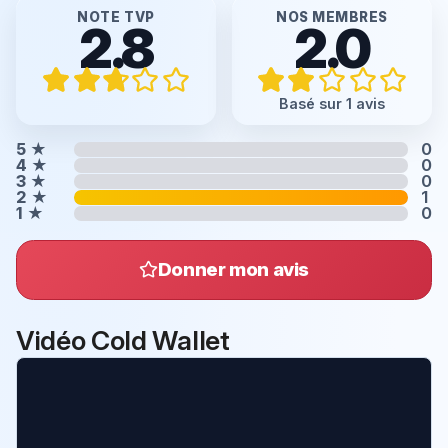
NOTE TVP
NOS MEMBRES
2.8
2.0
Basé sur 1 avis
5
★
0
4
★
0
3
★
0
2
★
1
1
★
0
Donner mon avis
Vidéo Cold Wallet