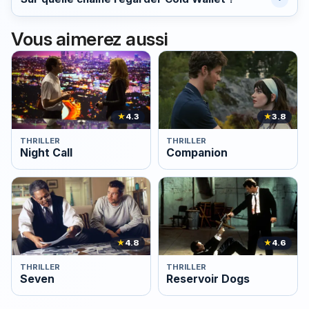
Vous aimerez aussi
★
4.3
★
3.8
THRILLER
THRILLER
Night Call
Companion
★
4.8
★
4.6
THRILLER
THRILLER
Seven
Reservoir Dogs