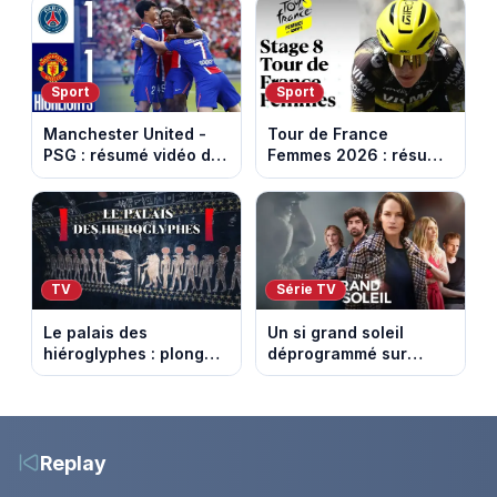
Capital
le Refuge
Sport
Sport
Manchester United -
Tour de France
PSG : résumé vidéo du
Femmes 2026 : résumé
match amical du 8 août
vidéo de la 9e étape
2026
entre Sisteron et Nice
TV
Série TV
Le palais des
Un si grand soleil
hiéroglyphes : plongez
déprogrammé sur
dans la tombe
France 3 : cinq
égyptienne qui fascine
épisodes inédits
les archéologues
diffusés le 13 août
Replay