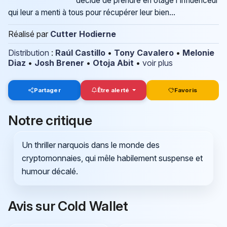
décide de prendre en otage l'influenceur
qui leur a menti à tous pour récupérer leur bien...
Réalisé par
Cutter Hodierne
Distribution
:
Raúl Castillo
•
Tony Cavalero
•
Melonie
Diaz
•
Josh Brener
•
Otoja Abit
•
voir plus
Partager
Être alerté
Favoris
Notre critique
Un thriller narquois dans le monde des
cryptomonnaies, qui mêle habilement suspense et
humour décalé.
Avis sur Cold Wallet