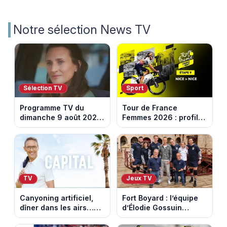
Notre sélection News TV
Sélection TV
Sport
Programme TV du
Tour de France
dimanche 9 août 2026
Femmes 2026 : profil
: notre sélection pour
et horaires de la
votre soirée télé
dernière étape à Nice
TV
Jeux TV
Canyoning artificiel,
Fort Boyard : l’équipe
dîner dans les airs…
d’Élodie Gossuin
les loisirs les plus fous
termine avec une belle
passés au crible dans
somme pour l'Unicef et