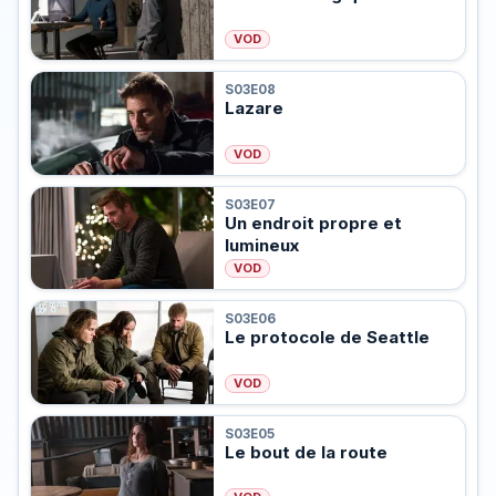
VOD
S03E08
Lazare
VOD
S03E07
Un endroit propre et
lumineux
VOD
S03E06
Le protocole de Seattle
VOD
S03E05
Le bout de la route