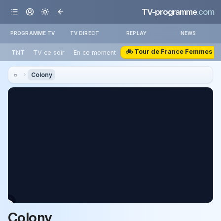
TV-programme
.com
PROGRAMME TV
TV DIRECT
REPLAY
NEWS
🚲 Tour de France Femmes
TNT
TV ce soir
En ce moment
Colony
Colony