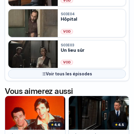
VOD
S03E04
Hôpital
VOD
S03E03
Un lieu sûr
VOD
Voir tous les épisodes
Vous aimerez aussi
★
4.6
★
4.5