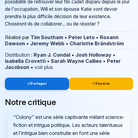
possibilité de retrouver leur fils cadet disparu depuis le jour
de l'occupation, Will et son épouse Katie vont devoir
prendre la plus difficile décision de leur existence.
Choisiront-ils de collaborer... ou de résister ?
Réalisé par
Tim Southam
•
Peter Leto
•
Roxann
Dawson
•
Jeremy Webb
•
Charlotte Brändström
Distribution
:
Ryan J. Condal
•
Josh Holloway
•
Isabella Crovetti
•
Sarah Wayne Callies
•
Peter
Jacobson
•
voir plus
Partager
Favoris
Notre critique
"Colony" est une série captivante mêlant science-
fiction et intrigue politique. Les acteurs talentueux
et l'intrigue bien construite en font une série