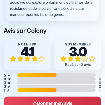
addictive qui explore brillamment les thèmes de la
résistance et de la survie. Une série à ne pas
manquer pour les fans du genre.
Avis sur Colony
NOTE TVP
NOS MEMBRES
4.1
3.0
Basé sur 2 avis
5
★
1
4
★
0
3
★
0
2
★
0
1
★
1
Donner mon avis