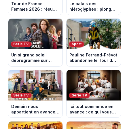
Tour de France
Le palais des
Femmes 2026 : résumé
hiéroglyphes : plongez
vidéo de la 9e étape
dans la tombe
entre Sisteron et Nice
égyptienne qui fascine
les archéologues
Série TV
Sport
Un si grand soleil
Pauline Ferrand-Prévot
déprogrammé sur
abandonne le Tour de
France 3 : cinq
France Femmes avant
épisodes inédits
la 8e étape
diffusés le 13 août
Série TV
Série TV
Demain nous
Ici tout commence en
appartient en avance :
avance : ce qui vous
ce qui vous attend la
attend la semaine du
semaine du 10 au 14
10 au 14 août 2026
août 2026 (spoiler)
(spoiler)