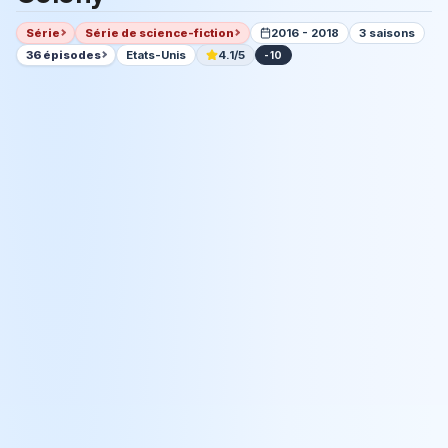
Série
Série de science-fiction
2016 - 2018
3 saisons
36 épisodes
Etats-Unis
4.1/5
-10