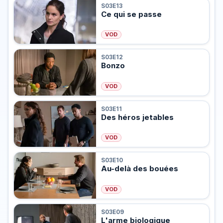
S03E13
Ce qui se passe
VOD
S03E12
Bonzo
VOD
S03E11
Des héros jetables
VOD
S03E10
Au-delà des bouées
VOD
S03E09
L'arme biologique