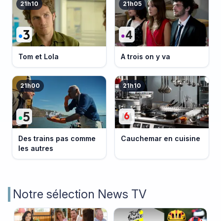
21h10
21h05
Tom et Lola
A trois on y va
21h00
21h10
Des trains pas comme
Cauchemar en cuisine
les autres
Notre sélection News TV