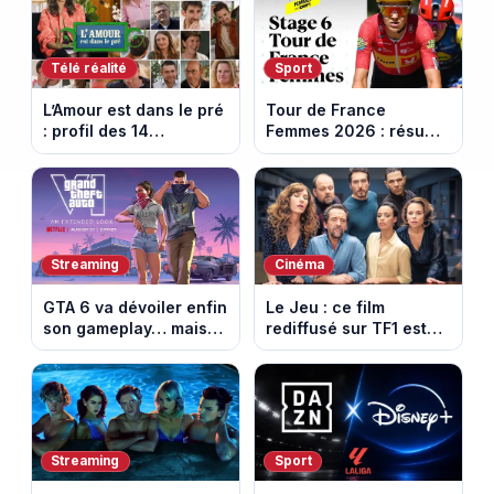
Télé réalité
Sport
L’Amour est dans le pré
Tour de France
: profil des 14
Femmes 2026 : résumé
agriculteurs, speed
vidéo de la 6e étape
dating inédit et de
entre Montbrison et
nouvelles histoires
Tournon-sur-Rhône
d’amour
Streaming
Cinéma
GTA 6 va dévoiler enfin
Le Jeu : ce film
son gameplay… mais
rediffusé sur TF1 est
d’abord sur Netflix
adapté d’un succès
italien devenu un
phénomène mondial
Streaming
Sport