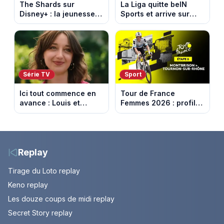
The Shards sur
La Liga quitte beIN
Disney+ : la jeunesse
Sports et arrive sur
dorée de Los Angeles
DAZN et Disney+ en
face à un tueur dans
France
les années 80
Série TV
Sport
Ici tout commence en
Tour de France
avance : Louis et
Femmes 2026 : profil
Jasmine enfin en
et horaires de la 6e
couple. Episode du 7
étape entre
août 2026 (spoiler)
Montbrison et
Tournon-sur-Rhône
Replay
Tirage du Loto replay
Keno replay
Les douze coups de midi replay
Secret Story replay