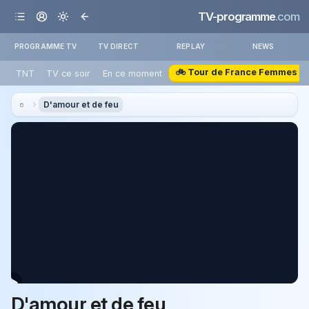
TV-programme
.com
PROGRAMME TV
TV DIRECT
REPLAY
NEWS
🚲 Tour de France Femmes
TNT
TV ce soir
En ce moment
D'amour et de feu
D'amour et de feu