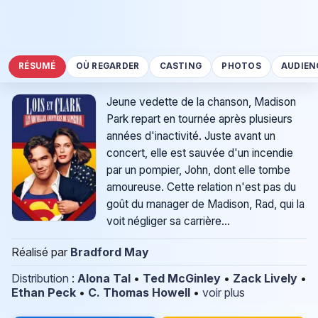
RÉSUMÉ
OÙ REGARDER
CASTING
PHOTOS
AUDIEN
Jeune vedette de la chanson, Madison
Park repart en tournée après plusieurs
années d'inactivité. Juste avant un
concert, elle est sauvée d'un incendie
par un pompier, John, dont elle tombe
amoureuse. Cette relation n'est pas du
goût du manager de Madison, Rad, qui la
voit négliger sa carrière...
Réalisé par
Bradford May
Distribution
:
Alona Tal
•
Ted McGinley
•
Zack Lively
•
Ethan Peck
•
C. Thomas Howell
•
voir plus