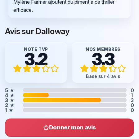
Mylène Farmer ajoutent du piment à ce thriller
efficace.
Avis sur Dalloway
NOTE TVP
NOS MEMBRES
3.2
3.3
Basé sur 4 avis
5
★
0
4
★
1
3
★
3
2
★
0
1
★
0
Donner mon avis