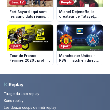
Jeux TV
People
Fort Boyard : qui sont
Michel Dejeneffe, le
les candidats réunis
créateur de Tatayet,
par Cyril Féraud ce
est mort à 77 ans
samedi 8 août 2026 ?
Sport
Sport
Tour de France
Manchester United -
Femmes 2026 : profil
PSG : match en direct
et horaires de la 8e
sur beIN Sports 1 à
étape entre Sisteron et
17h00
Nice
Replay
Tirage du Loto replay
Keno replay
Les douze coups de midi replay