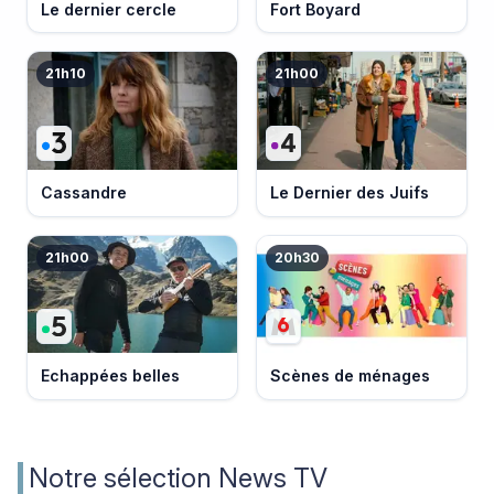
Le dernier cercle
Fort Boyard
21h10
21h00
Cassandre
Le Dernier des Juifs
21h00
20h30
Echappées belles
Scènes de ménages
Notre sélection News TV