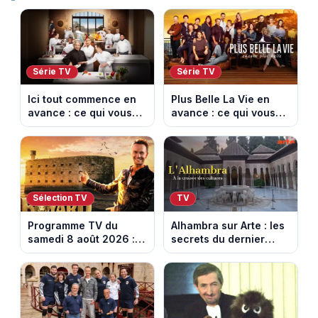
Série TV
Série TV
Ici tout commence en
Plus Belle La Vie en
avance : ce qui vous
avance : ce qui vous
attend la semaine du
attend la semaine du
10 au 14 août 2026
10 au 14 août 2026
(spoiler)
(spoiler)
Sélection TV
TV
Programme TV du
Alhambra sur Arte : les
samedi 8 août 2026 :
secrets du dernier
notre sélection pour
sultanat musulman
votre soirée télé
d’Espagne