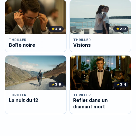
★
4.0
★
2.9
THRILLER
THRILLER
Boîte noire
Visions
★
3.9
★
3.4
THRILLER
THRILLER
La nuit du 12
Reflet dans un
diamant mort