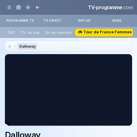
TV-programme
.com
PROGRAMME TV
TV DIRECT
REPLAY
NEWS
🚲 Tour de France Femmes
TNT
TV ce soir
En ce moment
Dalloway
Dalloway