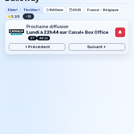
Film
Thriller
1h50min
2025
France - Belgique
3.2/5
-10
Prochaine diffusion
Lundi à 22h44
sur
Canal+ Box Office
ST
AD )))
Précédent
Suivant