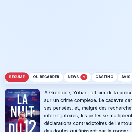
RÉSUMÉ
OÙ REGARDER
NEWS
CASTING
AVIS
1
A Grenoble, Yohan, officier de la police
sur un crime complexe. Le cadavre ca
ses pensées, et, malgré des recherches
interrogatoires, les pistes se multiplie
déclarations contradictoires de l'entour
des doutes qui finissent par le ronger...