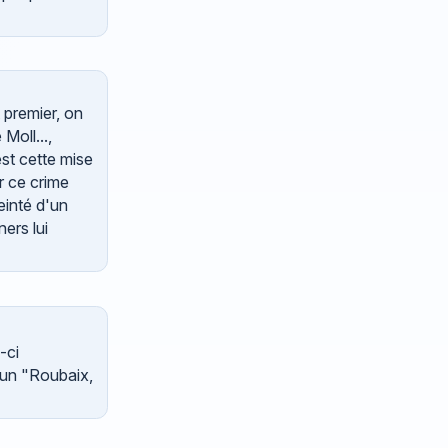
 premier, on
Moll...,
st cette mise
r ce crime
einté d'un
ners lui
-ci
d'un "Roubaix,