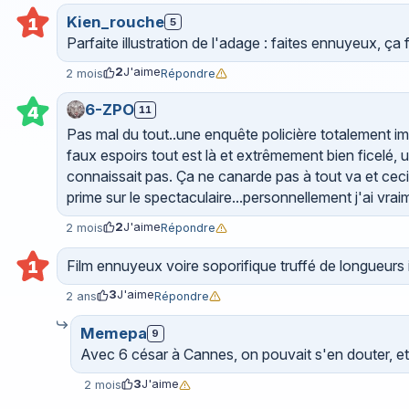
Kien_rouche
1
5
Parfaite illustration de l'adage : faites ennuyeux, ça f
2
J'aime
Répondre
2 mois
6-ZPO
11
4
Pas mal du tout..une enquête policière totalement im
faux espoirs tout est là et extrêmement bien ficelé, u
connaissait pas. Ça ne canarde pas à tout va et ceci
prime sur le spectaculaire...personnellement j'ai vrai
2
J'aime
Répondre
2 mois
Film ennuyeux voire soporifique truffé de longueurs i
1
3
J'aime
Répondre
2 ans
Memepa
9
Avec 6 césar à Cannes, on pouvait s'en douter, et fl
3
J'aime
2 mois