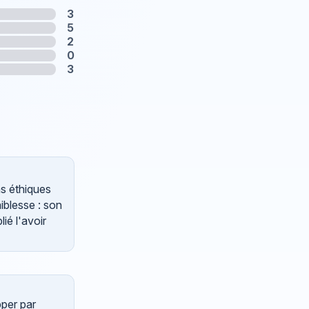
3
5
2
0
3
ns éthiques
iblesse : son
ié l'avoir
pper par