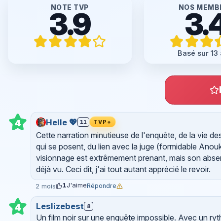
NOTE TVP
NOS MEMB
3.9
3.
Basé sur 13 
Helle 💖
4
11
TVP+
Cette narration minutieuse de l'enquête, de la vie de
qui se posent, du lien avec la juge (formidable Anouk
visionnage est extrêmement prenant, mais son absence
déjà vu. Ceci dit, j'ai tout autant apprécié le revoir.
1
J'aime
Répondre
2 mois
Leslizebest
4
8
Un film noir sur une enquête impossible. Avec un ryth