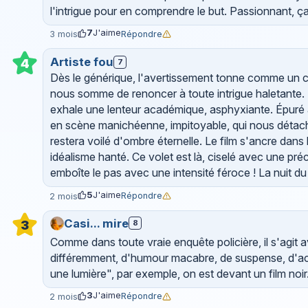
l'intrigue pour en comprendre le but. Passionnant, ça l
7
J'aime
Répondre
3 mois
Artiste fou
4
7
Dès le générique, l'avertissement tonne comme un cou
nous somme de renoncer à toute intrigue haletante. Le
exhale une lenteur académique, asphyxiante. Épuré à
en scène manichéenne, impitoyable, qui nous détache 
restera voilé d'ombre éternelle. Le film s'ancre dans
idéalisme hanté. Ce volet est là, ciselé avec une préc
emboîte le pas avec une intensité féroce ! La nuit du
5
J'aime
Répondre
2 mois
Casi... mire
8
3
Comme dans toute vraie enquête policière, il s'agit a
différemment, d'humour macabre, de suspense, d'actio
une lumière", par exemple, on est devant un film noir.
3
J'aime
Répondre
2 mois