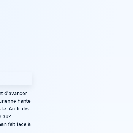
ent d'avancer
urienne hante
e. Au fil des
ce aux
an fait face à