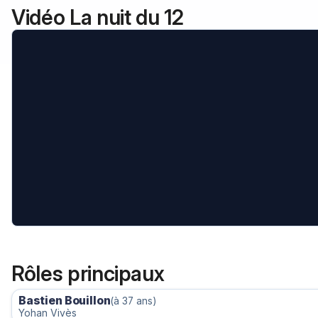
Vidéo La nuit du 12
Rôles principaux
Bastien Bouillon
(à 37 ans)
Yohan Vivès