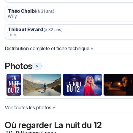
Théo Cholbi
(à 31 ans)
Willy
Thibaut Evrard
(à 32 ans)
Loïc
Distribution complète et fiche technique »
Photos
5
Voir toutes les photos »
Où regarder La nuit du 12
TV : Diffusions à venir