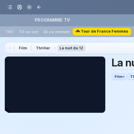
PROGRAMME TV
🚲 Tour de France Femmes
TNT
TV ce soir
En ce moment
Film
Thriller
La nuit du 12
La n
Film
Th