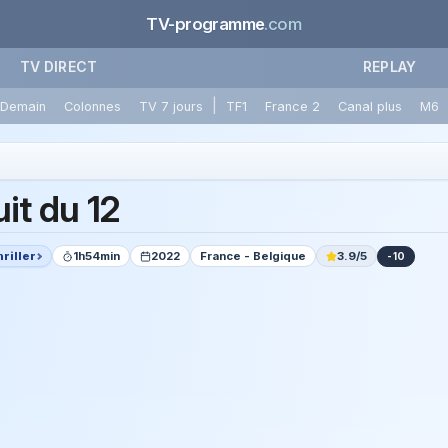
TV-programme
.com
TV DIRECT
REPLAY
|
Demain
Colonnes
TV 7 jours
TF1
France 2
Canal plus
M6
uit du 12
riller
1h54min
2022
France - Belgique
3.9/5
-10