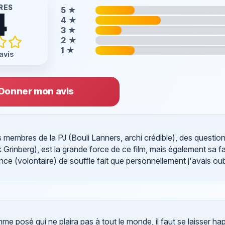
RES
5
★
4
4
★
3
★
2
★
1
★
avis
Donner mon avis
s membres de la PJ (Bouli Lanners, archi crédible), des questio
 Grinberg), est la grande force de ce film, mais également sa fa
 (volontaire) de souffle fait que personnellement j'avais oubl
me posé qui ne plaira pas à tout le monde, il faut se laisser ha