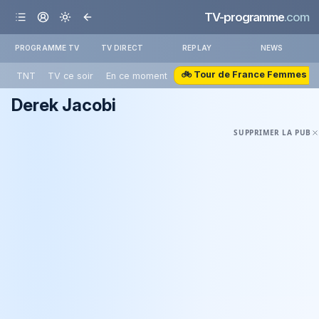
TV-programme
.com
PROGRAMME TV
TV DIRECT
REPLAY
NEWS
🚲 Tour de France Femmes
TNT
TV ce soir
En ce moment
Derek Jacobi
SUPPRIMER LA PUB