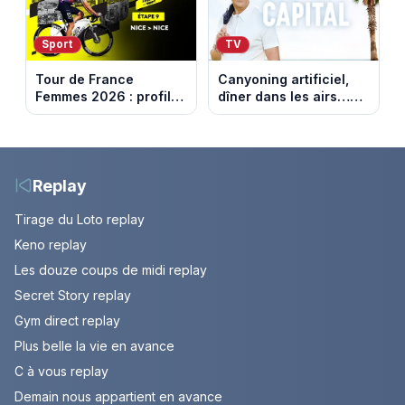
Sport
TV
Tour de France
Canyoning artificiel,
Femmes 2026 : profil
dîner dans les airs…
et horaires de la
les loisirs les plus fous
dernière étape à Nice
passés au crible dans
Capital
Replay
Tirage du Loto replay
Keno replay
Les douze coups de midi replay
Secret Story replay
Gym direct replay
Plus belle la vie en avance
C à vous replay
Demain nous appartient en avance