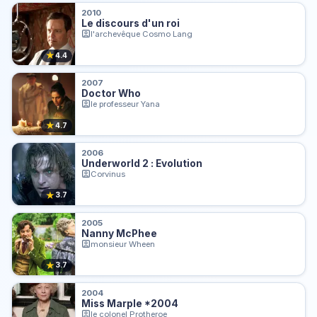
2010
Le discours d'un roi
l'archevêque Cosmo Lang
★
4.4
2007
Doctor Who
le professeur Yana
★
4.7
2006
Underworld 2 : Evolution
Corvinus
★
3.7
2005
Nanny McPhee
monsieur Wheen
★
3.7
2004
Miss Marple *2004
le colonel Protheroe