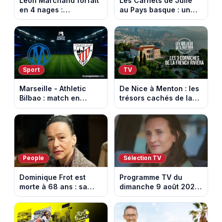
Léon Marchand forfait
Les Carnets de Julie
en 4 nages :
au Pays basque : un
découvrez son
banquet au sommet de
programme de nage
la Rhune
aux Championnats
d'Europe
Sport
TV
Marseille - Athletic
De Nice à Menton : les
Bilbao : match en
trésors cachés de la
direct sur Ligue 1+ à
French Riviera dévoilés
17h30 (amical du 9
dans les 100 lieux qu'il
août 2026)
faut voir
People
Sélection TV
Dominique Frot est
Programme TV du
morte à 68 ans : sa
dimanche 9 août 2026
sœur Catherine Frot
: notre sélection pour
annonce la triste
votre soirée télé
nouvelle