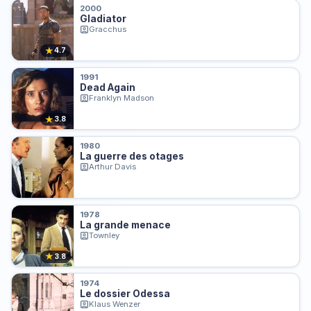
2000
Gladiator
Gracchus
★
4.7
1991
Dead Again
Franklyn Madson
★
3.8
1980
La guerre des otages
Arthur Davis
1978
La grande menace
Townley
★
3.8
1974
Le dossier Odessa
Klaus Wenzer