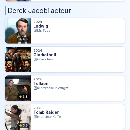
Derek Jacobi acteur
2024
Ludwig
Mr. Todd
★
4.5
2024
Gladiator II
Gracchus
★
3.6
2019
Tolkien
le professeur Wright
★
3.8
2018
Tomb Raider
monsieur Yaffe
★
3.5