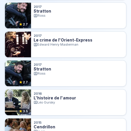
2017
Stratton
Ross
★
2.7
2017
Le crime de l'Orient-Express
Edward Henry Masterman
2017
Stratton
Ross
★
2.7
2016
L'histoire de l'amour
Léo Gursky
★
3.5
2015
Cendrillon