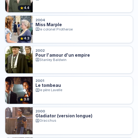
★
4.4
2004
Miss Marple
le colonel Protheroe
★
4.3
2002
Pour l'amour d'un empire
Stanley Baldwin
2001
Le tombeau
le père Lavelle
★
3.0
2000
Gladiator (version longue)
Gracchus