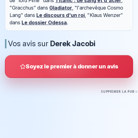
de "lord Pirrie" dans
Titanic : de sang et d'acier
,
"Gracchus" dans
Gladiator
, "l'archevêque Cosmo
Lang" dans
Le discours d'un roi
, "Klaus Wenzer"
dans
Le dossier Odessa
.
Vos avis sur
Derek Jacobi
Soyez le premier à donner un avis
SUPPRIMER LA PUB