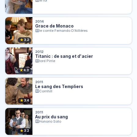
le roi
2014
Grace de Monaco
le comte Fernando D'Aillières
★
3.2
2012
Titanic : de sang et d'acier
lord Pirrie
★
4.0
2011
Le sang des Templiers
Cornhill
★
3.4
2011
Au prix du sang
Honorio Soto
★
3.2