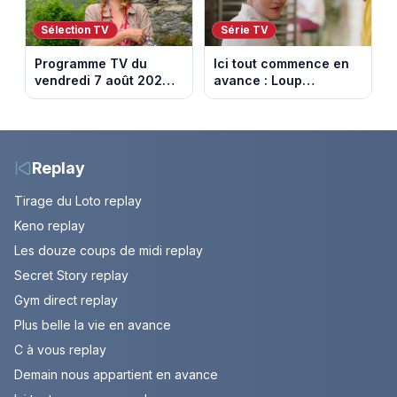
Sélection TV
Série TV
Programme TV du
Ici tout commence en
vendredi 7 août 2026 :
avance : Loup
notre sélection pour
découvre la trahison
votre soirée télé
de Bianca. Episode du
10 août 2026 (spoiler)
Replay
Tirage du Loto replay
Keno replay
Les douze coups de midi replay
Secret Story replay
Gym direct replay
Plus belle la vie en avance
C à vous replay
Demain nous appartient en avance