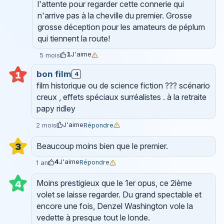
l'attente pour regarder cette connerie qui
n'arrive pas à la cheville du premier. Grosse
grosse déception pour les amateurs de péplum
qui tiennent la route!
1
J'aime
5 mois
bon film
1
4
film historique ou de science fiction ??? scénario
creux , effets spéciaux surréalistes . à la retraite
papy ridley
J'aime
Répondre
2 mois
Beaucoup moins bien que le premier.
3
4
J'aime
Répondre
1 an
Moins prestigieux que le 1er opus, ce 2ième
4
volet se laisse regarder. Du grand spectable et
encore une fois, Denzel Washington vole la
vedette à presque tout le londe.