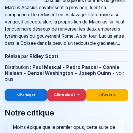
bascule lorsque les hommes du général
Marcus Acacius envahissent la province, tuent sa
compagne et le réduisent en esclavage. Déterminé à se
venger, il accepte alors la proposition de Macrinus, un haut
fonctionnaire désireux de renverser les deux empereurs
tyranniques qui gouvernent Rome. A son tour, Lucius entre
dans le Colisée dans la peau d'un redoutable gladiateur...
Réalisé par
Ridley Scott
Distribution
:
Paul Mescal
•
Pedro Pascal
•
Connie
Nielsen
•
Denzel Washington
•
Joseph Quinn
•
voir
plus
Partager
Être alerté
Favoris
Notre critique
Moins épique que le premier opus, cette suite de