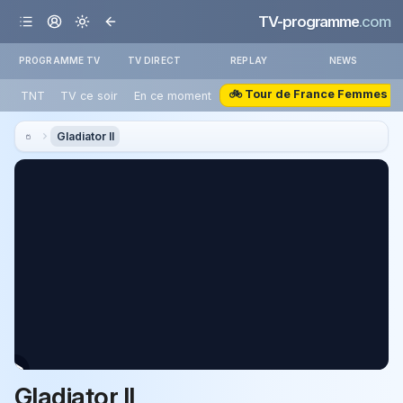
TV-programme
.com
PROGRAMME TV
TV DIRECT
REPLAY
NEWS
🚲 Tour de France Femmes
TNT
TV ce soir
En ce moment
Gladiator II
Gladiator II