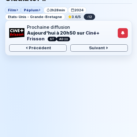
Film
Péplum
2h28min
2024
Etats-Unis - Grande-Bretagne
3.6/5
-12
Prochaine diffusion
Aujourd'hui à 20h50
sur
Ciné+
Frisson
ST
AD )))
Précédent
Suivant