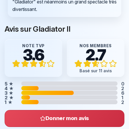
"Gladiator" est néanmoins un grand spectacle très
divertissant.
Avis sur Gladiator II
NOTE TVP
NOS MEMBRES
3.6
2.7
Basé sur 11 avis
5
★
0
4
★
2
3
★
6
2
★
1
1
★
2
Donner mon avis