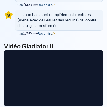
2
J'aime
Répondre
1 an
Les combats sont complètement irréalistes
3
(arène avec de l eau et des requins) ou contre
des singes transformés
2
J'aime
Répondre
1 an
Vidéo Gladiator II