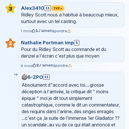
Alex3410
3
11
TVP+
Ridley Scott nous a habitué à beaucoup mieux,
surtout avec un tel casting.
1
J'aime
Répondre
1 mois
Nathalie Portman imp
2
5
Pour du Ridley Scott au commande et du
denzel a l'écran c'est plus que moyen
2
J'aime
Répondre
8 mois
6-ZPO
11
Absolument d"accord avec toi....grosse
déception à l'arrivée, la critique dit " moins
épique " moi je dit tout simplement
catastrophique, comme le dit un commentateur,
des requins dans l'arène..des singes enragés
...c'est ça ,la suite de l'immense 1er Gladiator ??
un scandale..au vu de ce qui était annoncé et