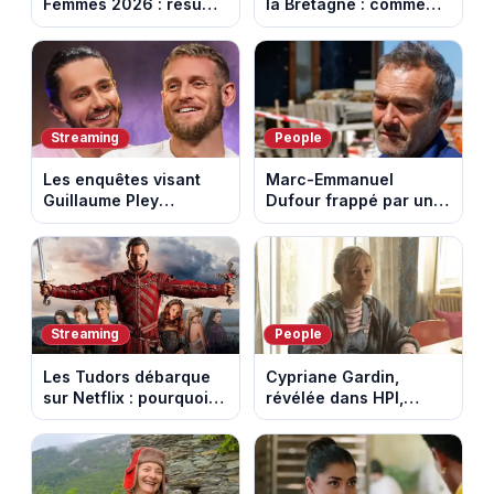
Femmes 2026 : résumé
la Bretagne : comment
vidéo de la 7e étape
les Bretons ont
avec l'ascension du
défendu leur culture
Mont Ventoux
au fil des décennies
Streaming
People
Les enquêtes visant
Marc-Emmanuel
Guillaume Pley
Dufour frappé par un
poussent Ragnar Le
terrible incendie : son
Breton à quitter la
chalet part en fumée
tournée Legend
Streaming
People
Les Tudors débarque
Cypriane Gardin,
sur Netflix : pourquoi la
révélée dans HPI,
série n’a rien perdu de
lance une cagnotte
son pouvoir
après des difficultés
financières