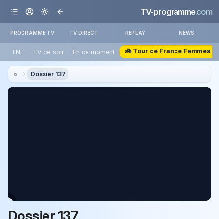
TV-programme
.com
PROGRAMME TV
TV DIRECT
REPLAY
NEWS
🚲 Tour de France Femmes
TNT
TV ce soir
En ce moment
Dossier 137
Dossier 137