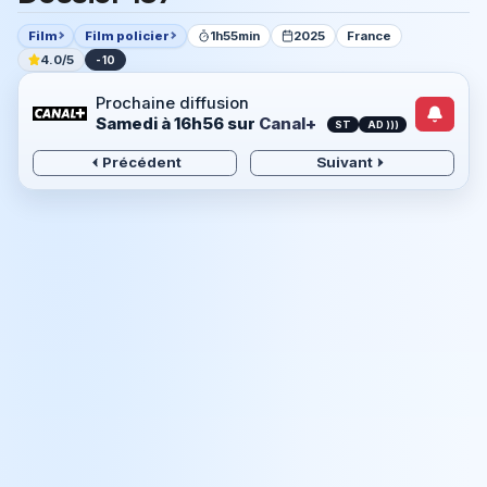
Film
Film policier
1h55min
2025
France
4.0/5
-10
Prochaine diffusion
Samedi à 16h56
sur
Canal+
ST
AD )))
Précédent
Suivant