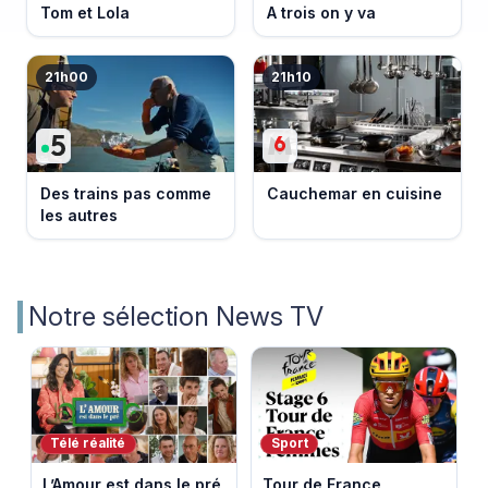
Tom et Lola
A trois on y va
21h00
21h10
Des trains pas comme
Cauchemar en cuisine
les autres
Notre sélection News TV
Télé réalité
Sport
L’Amour est dans le pré
Tour de France