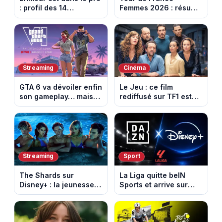
: profil des 14
Femmes 2026 : résumé
agriculteurs, speed
vidéo de la 6e étape
dating inédit et de
entre Montbrison et
nouvelles histoires
Tournon-sur-Rhône
d’amour
Streaming
Cinéma
GTA 6 va dévoiler enfin
Le Jeu : ce film
son gameplay… mais
rediffusé sur TF1 est
d’abord sur Netflix
adapté d’un succès
italien devenu un
phénomène mondial
Streaming
Sport
The Shards sur
La Liga quitte beIN
Disney+ : la jeunesse
Sports et arrive sur
dorée de Los Angeles
DAZN et Disney+ en
face à un tueur dans
France
les années 80