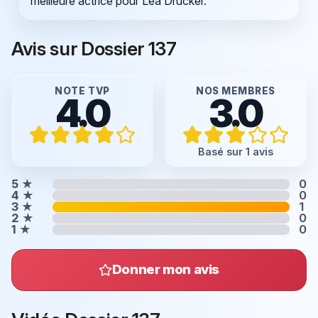
meilleure actrice pour Léa Drucker.
Avis sur Dossier 137
NOTE TVP
NOS MEMBRES
4.0
3.0
Basé sur 1 avis
5
★
0
4
★
0
3
★
1
2
★
0
1
★
0
Donner mon avis