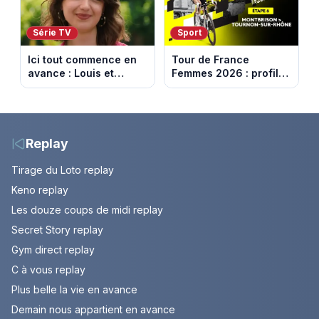
Série TV
Sport
Ici tout commence en
Tour de France
avance : Louis et
Femmes 2026 : profil
Jasmine enfin en
et horaires de la 6e
couple. Episode du 7
étape entre
août 2026 (spoiler)
Montbrison et
Tournon-sur-Rhône
Replay
Tirage du Loto replay
Keno replay
Les douze coups de midi replay
Secret Story replay
Gym direct replay
C à vous replay
Plus belle la vie en avance
Demain nous appartient en avance