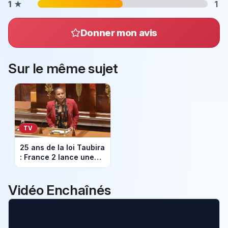
1
★
1
Donner mon avis
Sur le même sujet
TV
25 ans de la loi Taubira
: France 2 lance une
soirée dédiée à la
mémoire de
l’esclavage
Vidéo Enchaînés