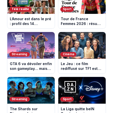
Télé réalité
Sport
L’Amour est dans le pré
Tour de France
: profil des 14
Femmes 2026 : résumé
agriculteurs, speed
vidéo de la 6e étape
dating inédit et de
entre Montbrison et
nouvelles histoires
Tournon-sur-Rhône
d’amour
Streaming
Cinéma
GTA 6 va dévoiler enfin
Le Jeu : ce film
son gameplay… mais
rediffusé sur TF1 est
d’abord sur Netflix
adapté d’un succès
italien devenu un
phénomène mondial
Streaming
Sport
The Shards sur
La Liga quitte beIN