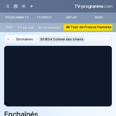
TV-programme
.com
PROGRAMME TV
TV DIRECT
REPLAY
NEWS
🚲 Tour de France Femmes
TNT
TV ce soir
En ce moment
Enchaînés
S01E04 Comme des chiens
Enchaînés