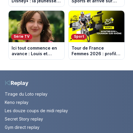
Disney+ : la jeunesse
Sports et arrive sur
dorée de Los Angeles
DAZN et Disney+ en
face à un tueur dans
France
les années 80
Série TV
Sport
Ici tout commence en
Tour de France
avance : Louis et
Femmes 2026 : profil
Jasmine enfin en
et horaires de la 6e
couple. Episode du 7
étape entre
août 2026 (spoiler)
Montbrison et
Tournon-sur-Rhône
Replay
Tirage du Loto replay
Keno replay
Les douze coups de midi replay
Secret Story replay
Gym direct replay