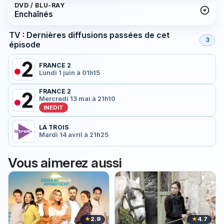
DVD / BLU-RAY
Enchaînés
TV : Dernières diffusions passées de cet
3
épisode
FRANCE 2
Lundi 1 juin à 01h15
FRANCE 2
Mercredi 13 mai à 21h10
INEDIT
LA TROIS
Mardi 14 avril à 21h25
Vous aimerez aussi
★
2.9
★
4.7