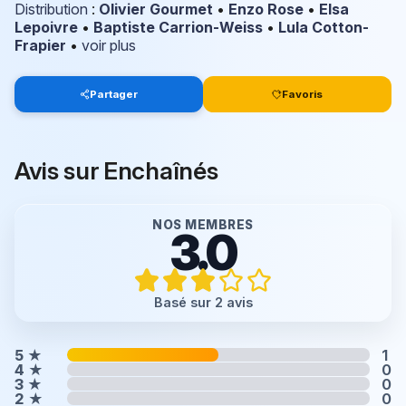
Distribution
:
Olivier Gourmet
•
Enzo Rose
•
Elsa
Lepoivre
•
Baptiste Carrion-Weiss
•
Lula Cotton-
Frapier
•
voir plus
Partager
Favoris
Avis sur Enchaînés
NOS MEMBRES
3.0
Basé sur 2 avis
5
★
1
4
★
0
3
★
0
2
★
0