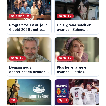
août 2026 (spoiler)
Montbrison et
Tournon-sur-Rhône
Sélection TV
Série TV
Programme TV du jeudi
Un si grand soleil en
6 août 2026 : notre
avance : Sabine
sélection pour votre
menacée par Céleste.
soirée télé
Episode du 7 août
2026 (spoiler).
Série TV
Série TV
Demain nous
Plus belle la vie en
appartient en avance:
avance : Patrick
Alex révèle son lourd
victime d’un malaise.
secret. Episode du 7
Episode du 7 août
août 2026.
2026 (spoiler)
TV
Sport