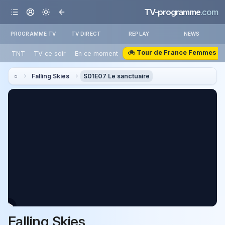
TV-programme
.com
PROGRAMME TV
TV DIRECT
REPLAY
NEWS
🚲 Tour de France Femmes
TNT
TV ce soir
En ce moment
Falling Skies
S01E07 Le sanctuaire
Falling Skies