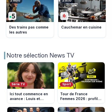
21h00
21h10
Des trains pas comme
Cauchemar en cuisine
les autres
Notre sélection News TV
Série TV
Sport
Ici tout commence en
Tour de France
avance : Louis et
Femmes 2026 : profil
Jasmine enfin en
et horaires de la 6e
couple. Episode du 7
étape entre