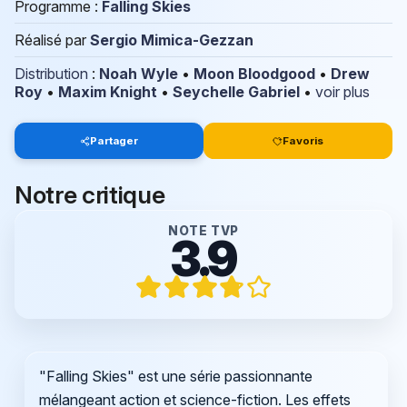
Programme :
Falling Skies
Réalisé par
Sergio Mimica-Gezzan
Distribution
:
Noah Wyle
•
Moon Bloodgood
•
Drew
Roy
•
Maxim Knight
•
Seychelle Gabriel
•
voir plus
Partager
Favoris
Notre critique
NOTE TVP
3.9
"Falling Skies" est une série passionnante
mélangeant action et science-fiction. Les effets