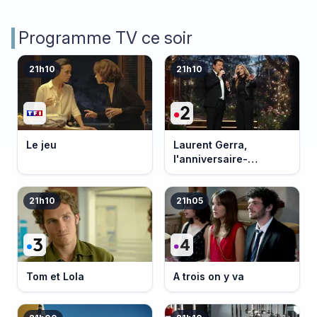
Programme TV ce soir
21h10
21h10
Le jeu
Laurent Gerra,
l'anniversaire-
événement
21h10
21h05
Tom et Lola
A trois on y va