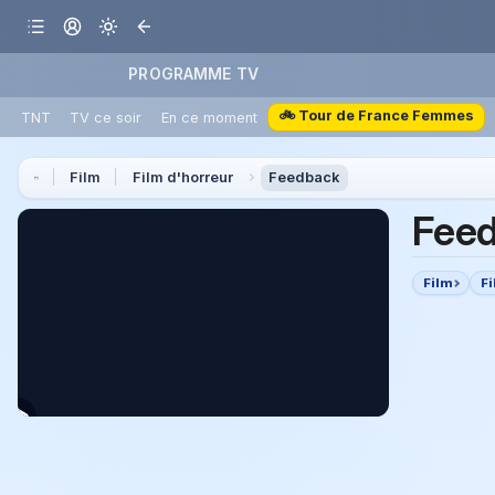
PROGRAMME TV
🚲 Tour de France Femmes
TNT
TV ce soir
En ce moment
Film
Film d'horreur
Feedback
Fee
Film
F