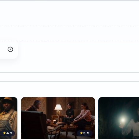
★
4.2
★
3.9