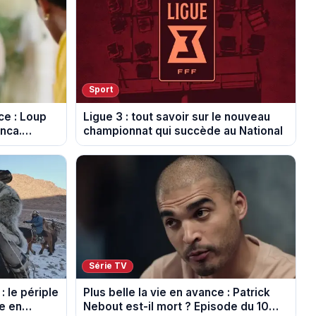
Sport
ce : Loup
Ligue 3 : tout savoir sur le nouveau
anca.
championnat qui succède au National
poiler)
Série TV
: le périple
Plus belle la vie en avance : Patrick
de en
Nebout est-il mort ? Episode du 10