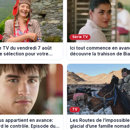
V
Série TV
 TV du vendredi 7 août
Ici tout commence en avan
e sélection pour votre
découvre la trahison de Bi
Episode du 10 août 2026 (s
TV
s appartient en avance:
Les Routes de l’impossible 
d le contrôle. Episode du
glacial d’une famille noma