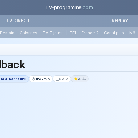
TV-programme
.com
TV DIRECT
REPLAY
|
Demain
Colonnes
TV 7 jours
TF1
France 2
Canal plus
M6
dback
ilm d'horreur
1h37min
2019
3.1/5