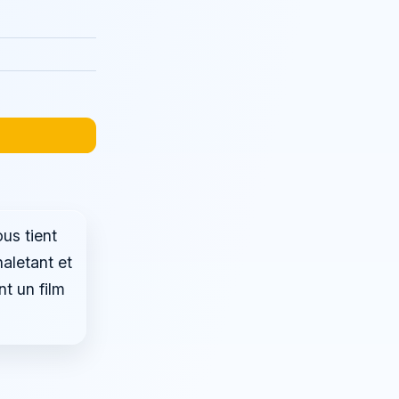
ous tient
haletant et
t un film