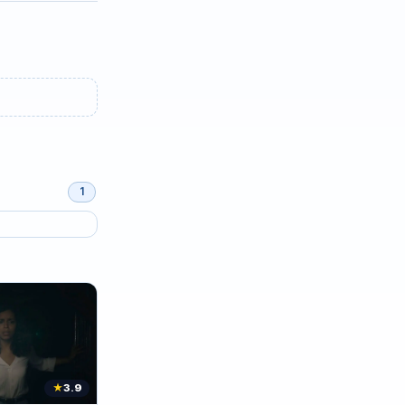
1
★
3.9