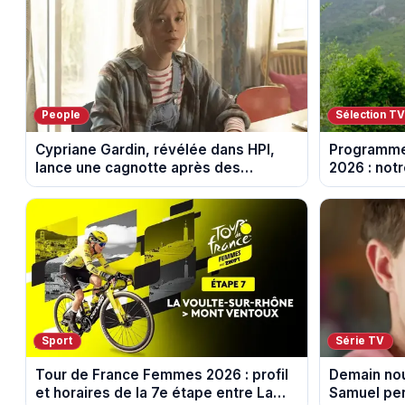
People
Sélection T
Cypriane Gardin, révélée dans HPI,
Programme
lance une cagnotte après des
2026 : notr
difficultés financières
soirée télé
Sport
Série TV
Tour de France Femmes 2026 : profil
Demain nou
et horaires de la 7e étape entre La
Samuel per