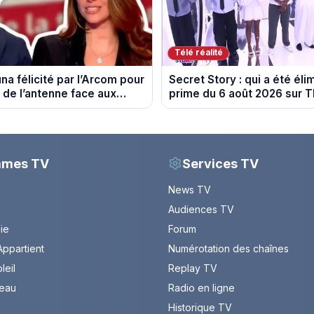
Télé réalité
na félicité par l’Arcom pour
Secret Story : qui a été éli
 de l’antenne face aux
prime du 6 août 2026 sur 
Delphine Wespiser sur le
mmes TV
Services TV
News TV
Audiences TV
Vie
Forum
ppartient
Numérotation des chaînes
leil
Replay TV
leau
Radio en ligne
Historique TV