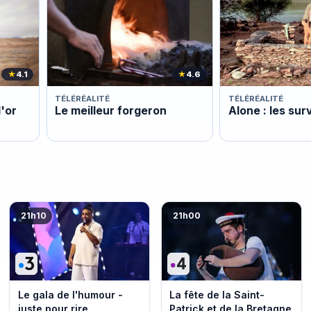
★
4.1
★
4.6
TÉLÉRÉALITÉ
TÉLÉRÉALITÉ
l'or
Le meilleur forgeron
Alone : les sur
21h10
21h00
Le gala de l'humour -
La fête de la Saint-
juste pour rire
Patrick et de la Bretagne