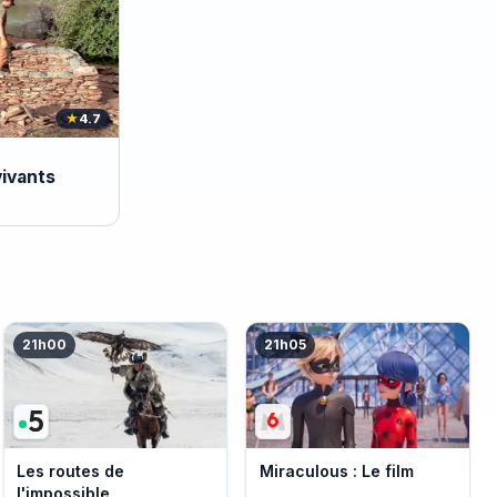
★
4.7
vivants
21h00
21h05
Les routes de
Miraculous : Le film
l'impossible