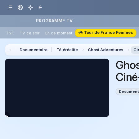
PROGRAMME TV
🚲 Tour de France Femmes
TNT
TV ce soir
En ce moment
Documentaire
Téléréalité
Ghost Adventures
Ci
Ghos
Ciné
Document