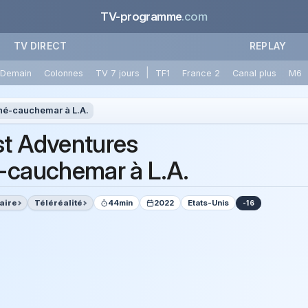
TV-programme
.com
TV DIRECT
REPLAY
|
Demain
Colonnes
TV 7 jours
TF1
France 2
Canal plus
M6
né-cauchemar à L.A.
t Adventures
-cauchemar à L.A.
aire
Téléréalité
44min
2022
Etats-Unis
-16