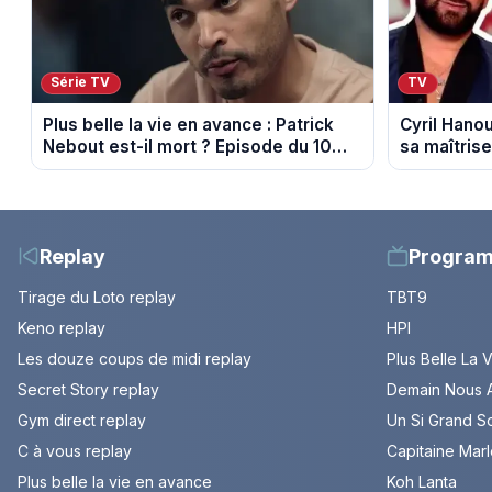
Série TV
TV
Plus belle la vie en avance : Patrick
Cyril Hanou
Nebout est-il mort ? Episode du 10
sa maîtrise
août 2026 (spoiler)
propos de 
cancer
Replay
Progra
Tirage du Loto replay
TBT9
Keno replay
HPI
Les douze coups de midi replay
Plus Belle La 
Secret Story replay
Demain Nous A
Gym direct replay
Un Si Grand So
C à vous replay
Capitaine Mar
Plus belle la vie en avance
Koh Lanta