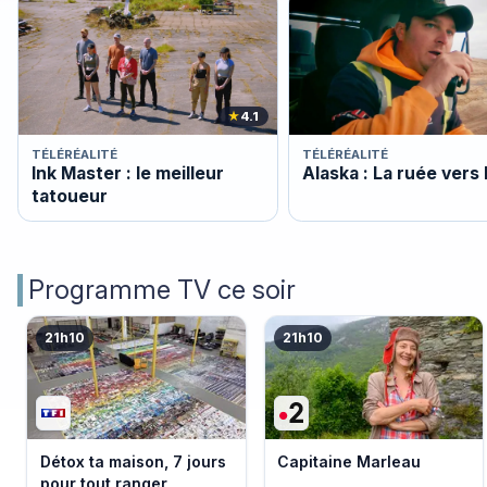
★
4.1
TÉLÉRÉALITÉ
TÉLÉRÉALITÉ
Ink Master : le meilleur
Alaska : La ruée vers 
tatoueur
Programme TV ce soir
21h10
21h10
Détox ta maison, 7 jours
Capitaine Marleau
pour tout ranger