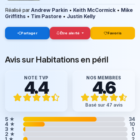
Réalisé par
Andrew Parkin
•
Keith McCormick
•
Mike
Griffiths
•
Tim Pastore
•
Justin Kelly
Partager
Être alerté
Favoris
Avis sur Habitations en péril
NOTE TVP
NOS MEMBRES
4.4
4.6
Basé sur 47 avis
5
★
34
4
★
10
3
★
1
2
★
0
1
★
2