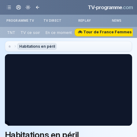
TV-programme
.com
PROGRAMME TV
TV DIRECT
REPLAY
NEWS
🚲 Tour de France Femmes
TNT
TV ce soir
En ce moment
Habitations en péril
Habitations en péril