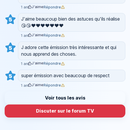
J'aime
Répondre
1 an
J'aime beaucoup bien des astuces qu'ils réalise
5
😘😘❤️❤️❤️❤️❤️❤️❤️
J'aime
Répondre
1 an
J adore cette émission très intéressante et qui
5
nous apprend des choses.
J'aime
Répondre
1 an
super émission avec beaucoup de respect
5
J'aime
Répondre
1 an
Voir tous les avis
Discuter sur le forum TV