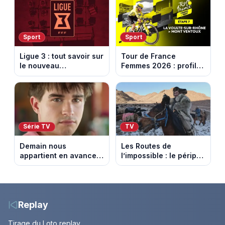
10 août 2026 (spoiler)
Sport
Sport
Ligue 3 : tout savoir sur
Tour de France
le nouveau
Femmes 2026 : profil
championnat qui
et horaires de la 7e
succède au National
étape entre La Voulte-
sur-Rhône et le Mont
Ventoux
Série TV
TV
Demain nous
Les Routes de
appartient en avance:
l’impossible : le périple
Samuel perd le
glacial d’une famille
contrôle. Episode du 10
nomade en Mongolie
août 2026.
Replay
Tirage du Loto replay