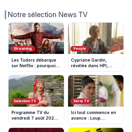
Notre sélection News TV
Streaming
People
Les Tudors débarque
Cypriane Gardin,
sur Netflix : pourquoi la
révélée dans HPI,
série n’a rien perdu de
lance une cagnotte
son pouvoir
après des difficultés
financières
Sélection TV
Série TV
Programme TV du
Ici tout commence en
vendredi 7 août 2026 :
avance : Loup
notre sélection pour
découvre la trahison
votre soirée télé
de Bianca. Episode du