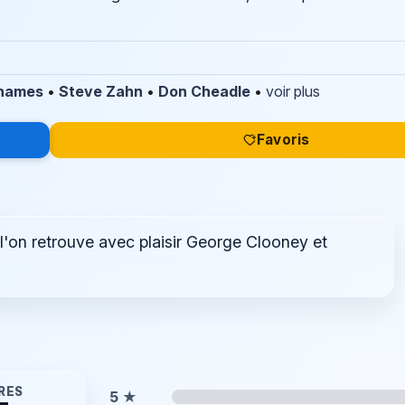
Rhames
•
Steve Zahn
•
Don Cheadle
•
voir plus
Favoris
 l'on retrouve avec plaisir George Clooney et
RES
5
★