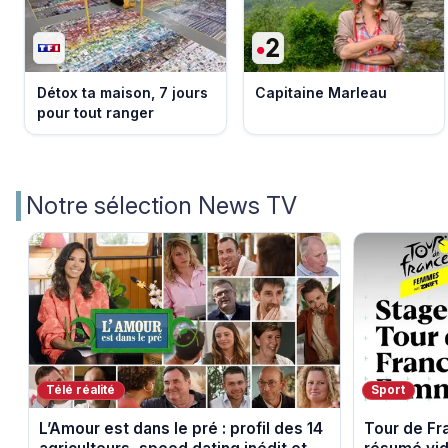
Détox ta maison, 7 jours
Capitaine Marleau
pour tout ranger
Notre sélection News TV
Télé réalité
Sport
L’Amour est dans le pré : profil des 14
Tour de F