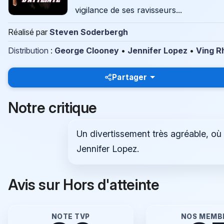
vigilance de ses ravisseurs...
Réalisé par
Steven Soderbergh
Distribution
:
George Clooney
•
Jennifer Lopez
•
Ving 
Partager
Notre critique
Un divertissement très agréable, où
Jennifer Lopez.
Avis sur Hors d'atteinte
NOTE TVP
NOS MEMB