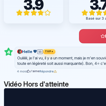
3.9
3.
Basé sur 3 
Helle 💖
4
11
TVP+
Ouiiiiiii, je l'ai vu, il y a un moment, mais je m'en 
toute en légèreté soit aussi marquante). Bon, 4⭐ c
J'aime
Répondre
4 mois
Vidéo Hors d'atteinte