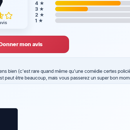
7
4
★
3
★
2
★
1
★
avis
Donner mon avis
souviens bien (c'est rare quand même qu'une comédie certes polici
'est peut être beaucoup, mais vous passerez un super bon mom