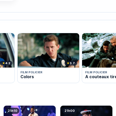
★
4.2
★
3.7
FILM POLICIER
FILM POLICIER
Colors
A couteaux tir
21h10
21h00