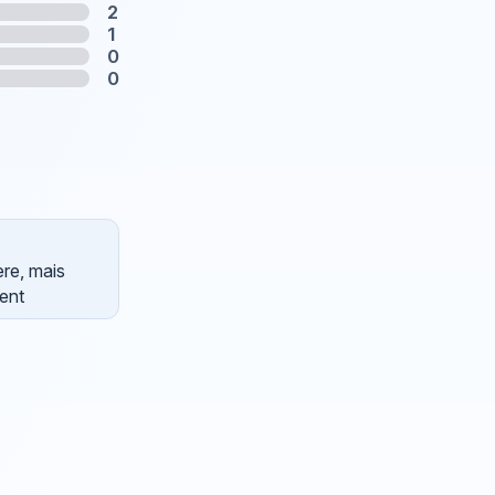
2
1
0
0
ère, mais
ent