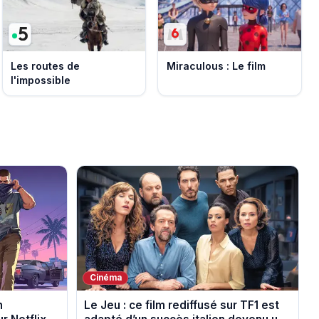
Les routes de
Miraculous : Le film
l'impossible
Cinéma
n
Le Jeu : ce film rediffusé sur TF1 est