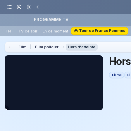
PROGRAMME TV
🚲 Tour de France Femmes
TNT
TV ce soir
En ce moment
Film
Film policier
Hors d'atteinte
Hors
Film
Fi