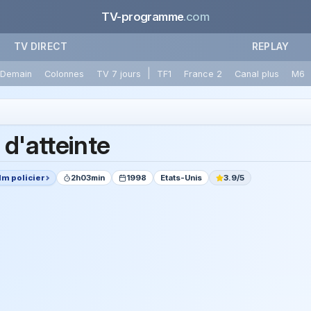
TV-programme
.com
TV DIRECT
REPLAY
|
Demain
Colonnes
TV 7 jours
TF1
France 2
Canal plus
M6
 d'atteinte
lm policier
2h03min
1998
Etats-Unis
3.9/5