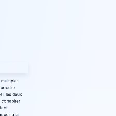
 multiples
a poudre
ter les deux
e cohabiter
tent
apper à la