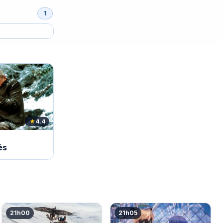
1
★
4.4
és
21h00
21h05