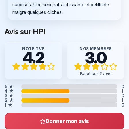
surprises. Une série rafraîchissante et pétillante
malgré quelques clichés.
Avis sur HPI
NOTE TVP
NOS MEMBRES
4.2
3.0
Basé sur 2 avis
5
★
0
4
★
1
3
★
0
2
★
1
1
★
0
Donner mon avis