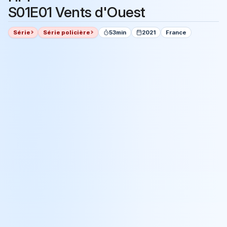
S01E01 Vents d'Ouest
Série
Série policière
53min
2021
France