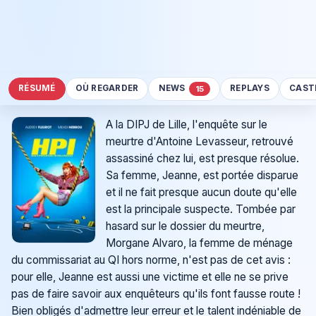
RÉSUMÉ
OÙ REGARDER
NEWS
REPLAYS
CAST
15
A la DIPJ de Lille, l'enquête sur le
meurtre d'Antoine Levasseur, retrouvé
assassiné chez lui, est presque résolue.
Sa femme, Jeanne, est portée disparue
et il ne fait presque aucun doute qu'elle
est la principale suspecte. Tombée par
hasard sur le dossier du meurtre,
Morgane Alvaro, la femme de ménage
du commissariat au QI hors norme, n'est pas de cet avis :
pour elle, Jeanne est aussi une victime et elle ne se prive
pas de faire savoir aux enquêteurs qu'ils font fausse route !
Bien obligés d'admettre leur erreur et le talent indéniable de