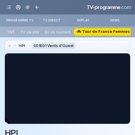
TV-programme
.com
PROGRAMME TV
TV DIRECT
REPLAY
NEWS
🚲 Tour de France Femmes
TNT
TV ce soir
En ce moment
HPI
S01E01 Vents d'Ouest
HPI