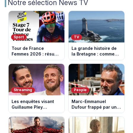
Notre sélection News TV
Sport
TV
Tour de France
La grande histoire de
Femmes 2026 : résumé
la Bretagne : comment
vidéo de la 7e étape
les Bretons ont
avec l'ascension du
défendu leur culture
Mont Ventoux
au fil des décennies
Streaming
People
Les enquêtes visant
Marc-Emmanuel
Guillaume Pley
Dufour frappé par un
poussent Ragnar Le
terrible incendie : son
Breton à quitter la
chalet part en fumée
tournée Legend