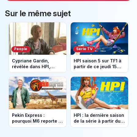
Sur le même sujet
People
Série TV
Cypriane Gardin,
HPI saison 5 sur TF1 à
révélée dans HPI,
partir de ce jeudi 15
lance une cagnotte
mai. La dernière saison
après des difficultés
pour Morgane et
financières
Karadec.
Pekin Express :
HPI : la dernière saison
pourquoi M6 reporte la
de la série à partir du
finale au samedi 5 avril
15 mai sur TF1
?