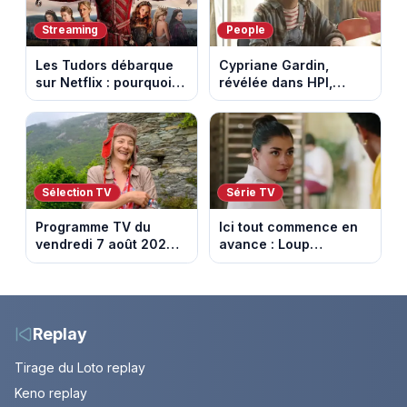
Streaming
People
Les Tudors débarque
Cypriane Gardin,
sur Netflix : pourquoi la
révélée dans HPI,
série n’a rien perdu de
lance une cagnotte
son pouvoir
après des difficultés
financières
Sélection TV
Série TV
Programme TV du
Ici tout commence en
vendredi 7 août 2026 :
avance : Loup
notre sélection pour
découvre la trahison
votre soirée télé
de Bianca. Episode du
10 août 2026 (spoiler)
Replay
Tirage du Loto replay
Keno replay