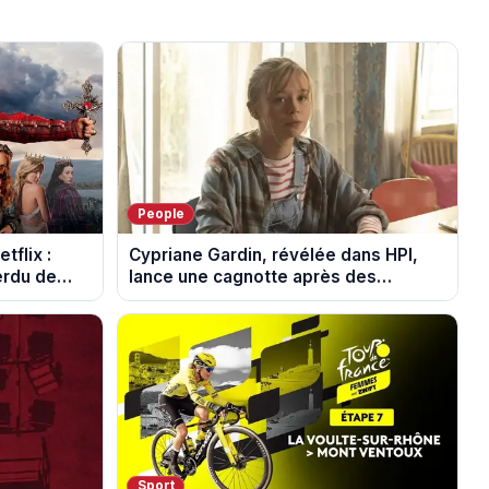
People
tflix :
Cypriane Gardin, révélée dans HPI,
perdu de
lance une cagnotte après des
difficultés financières
Sport