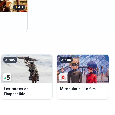
★
4.4
21h00
21h05
Les routes de
Miraculous : Le film
l'impossible