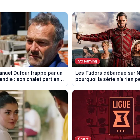
Streaming
uel Dufour frappé par un
Les Tudors débarque sur Ne
cendie : son chalet part en
pourquoi la série n’a rien 
son pouvoir
Sport