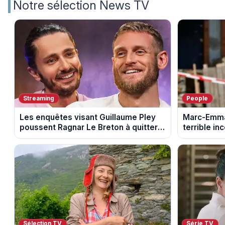
Notre sélection News TV
Streaming
People
Les enquêtes visant Guillaume Pley
Marc-Emman
poussent Ragnar Le Breton à quitter
terrible in
la tournée Legend
fumée
Sélection TV
Série TV