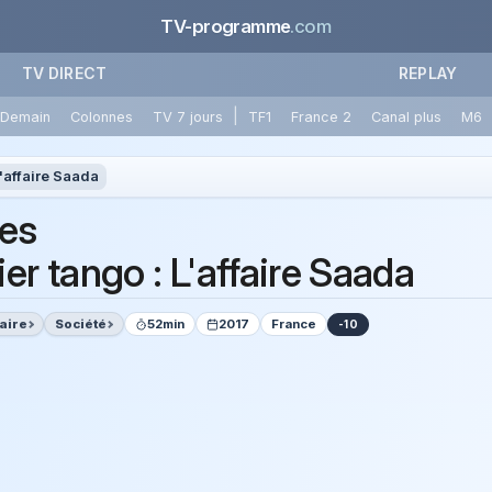
TV-programme
.com
TV DIRECT
REPLAY
|
Demain
Colonnes
TV 7 jours
TF1
France 2
Canal plus
M6
L'affaire Saada
ces
er tango : L'affaire Saada
aire
Société
52min
2017
France
-10