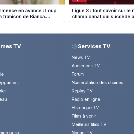
ommence en avance : Loup
Ligue 3 : tout savoir sur le
a trahison de Bianca.
championnat qui succède a
 10 août 2026 (spoiler)
mmes TV
Services TV
News TV
Audiences TV
Vie
Forum
ppartient
Numérotation des chaînes
leil
Replay TV
leau
Radio en ligne
Historique TV
Films à venir
Meilleurs films TV
 mon poste
Nanars TV