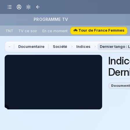
PROGRAMME TV
🚲 Tour de France Femmes
TNT
TV ce soir
En ce moment
Documentaire
Société
Indices
Dernier tango : 
Indi
Derni
Document