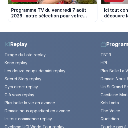
Programme TV du vendredi 7 août
Ici tout c
2026 : notre sélection pour votre
découvre l
soirée télé
Episode du
Replay
Progra
Tirage du Loto replay
TBT9
Keno replay
HPI
Les douze coups de midi replay
Plus Belle La 
Secret Story replay
Demain Nous A
Gym direct replay
Un Si Grand So
C à vous replay
Capitaine Mar
Plus belle la vie en avance
Koh Lanta
Demain nous appartient en avance
The Voice
Ici tout commence replay
Quotidien
Cyclisme UCI World Tour replay
Touche pas à