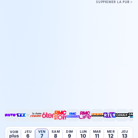
SUPPRIMER LA PUB
JEU
VEN
SAM
DIM
LUN
MAR
MER
JEU
V
VOIR
6
7
8
9
10
11
12
13
plus