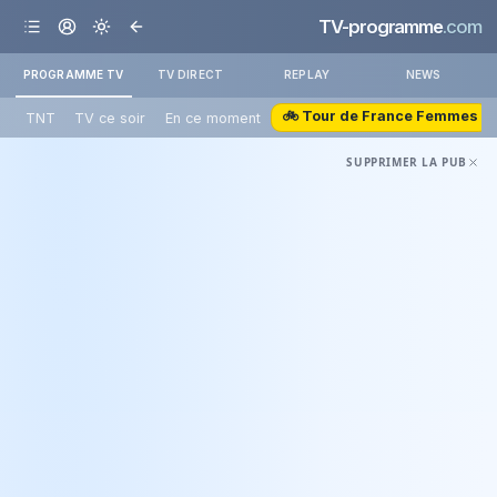
TV-programme
.com
PROGRAMME TV
TV DIRECT
REPLAY
NEWS
🚲 Tour de France Femmes
TNT
TV ce soir
En ce moment
SUPPRIMER LA PUB