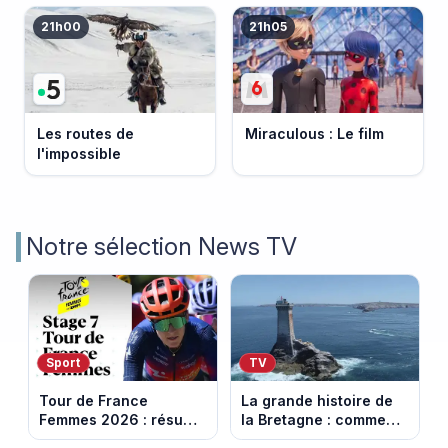
21h00
21h05
Les routes de
Miraculous : Le film
l'impossible
Notre sélection News TV
Sport
TV
Tour de France
La grande histoire de
Femmes 2026 : résumé
la Bretagne : comment
vidéo de la 7e étape
les Bretons ont