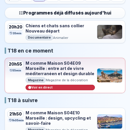
Programmes déjà diffusés aujourd'hui
Chiens et chats sans collier
20h20
Nouveau départ
35min
Documentaire
Animalier
T18 en ce moment
M comme Maison S04E09
20h55
Marseille : entre art de vivre
55min
méditerranéen et design durable
Magazine
Magazine de la décoration
Voir en direct
T18 à suivre
M comme Maison S04E10
21h50
Marseille : design, upcycling et
1h05min
savoir-faire
Magazine
Magazine de la décoration