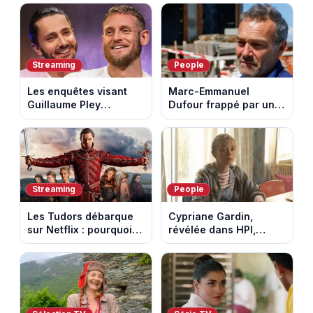
avec l'ascension du
défendu leur culture
Mont Ventoux
au fil des décennies
Streaming
People
Les enquêtes visant
Marc-Emmanuel
Guillaume Pley
Dufour frappé par un
poussent Ragnar Le
terrible incendie : son
Breton à quitter la
chalet part en fumée
tournée Legend
Streaming
People
Les Tudors débarque
Cypriane Gardin,
sur Netflix : pourquoi la
révélée dans HPI,
série n’a rien perdu de
lance une cagnotte
son pouvoir
après des difficultés
financières