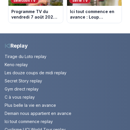
Sélection TV
Série TV
Programme TV du
Ici tout commence en
vendredi 7 août 2026 :
avance : Loup
notre sélection pour
découvre la trahison
votre soirée télé
de Bianca. Episode du
10 août 2026 (spoiler)
Replay
Tirage du Loto replay
Keno replay
Les douze coups de midi replay
Secret Story replay
Gym direct replay
C à vous replay
Plus belle la vie en avance
Demain nous appartient en avance
Ici tout commence replay
Cyclisme UCI World Tour replay