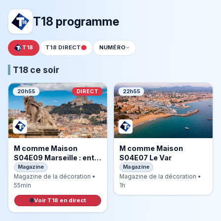
T18 programme
T18
T18 DIRECT
NUMÉRO
T18 ce soir
20h55
DIRECT
22h55
M comme Maison
M comme Maison
S04E09 Marseille : entre
S04E07 Le Var
art de vivre
Magazine
Magazine
méditerranéen et
Magazine de la décoration •
Magazine de la décoration •
design durable
55min
1h
Voir T18 en direct