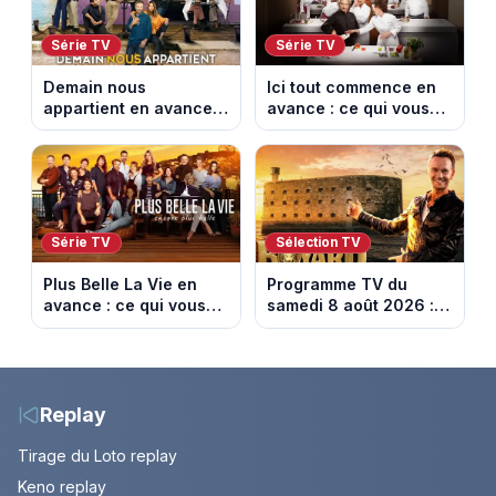
Série TV
Série TV
Demain nous
Ici tout commence en
appartient en avance :
avance : ce qui vous
ce qui vous attend la
attend la semaine du
semaine du 10 au 14
10 au 14 août 2026
août 2026 (spoiler)
(spoiler)
Série TV
Sélection TV
Plus Belle La Vie en
Programme TV du
avance : ce qui vous
samedi 8 août 2026 :
attend la semaine du
notre sélection pour
10 au 14 août 2026
votre soirée télé
(spoiler)
Replay
Tirage du Loto replay
Keno replay