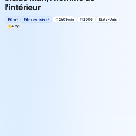
l'intérieur
Film
Film policier
2h09min
2006
Etats-Unis
4.2/5