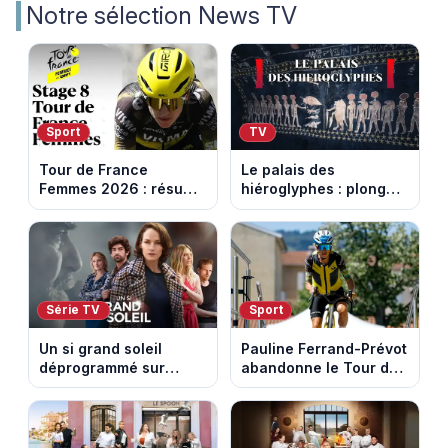
Notre sélection News TV
Sport
TV
Tour de France
Le palais des
Femmes 2026 : résumé
hiéroglyphes : plongez
vidéo de la 9e étape
dans la tombe
entre Sisteron et Nice
égyptienne qui fascine
les archéologues
Série TV
Sport
Un si grand soleil
Pauline Ferrand-Prévot
déprogrammé sur
abandonne le Tour de
France 3 : cinq
France Femmes avant
épisodes inédits
la 8e étape
diffusés le 13 août