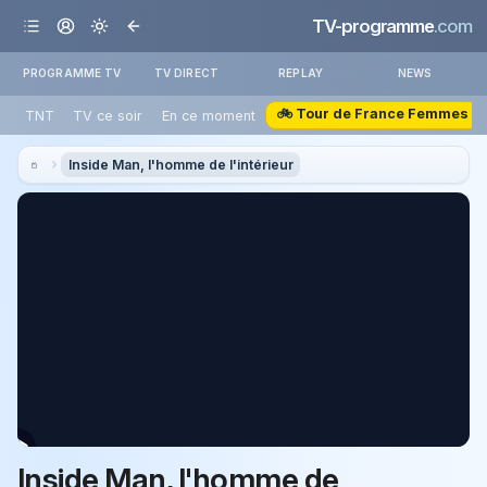
TV-programme
.com
PROGRAMME TV
TV DIRECT
REPLAY
NEWS
🚲 Tour de France Femmes
TNT
TV ce soir
En ce moment
Inside Man, l'homme de l'intérieur
Inside Man, l'homme de