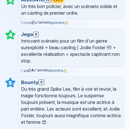
4
Un très bon policier, avec un scénario solide et
un casting de premier ordre.
J'aime
Répondre
1 mois
Jego
4
8
Innovant scénario pour un film d'un genre
surexploité + beau casting ( Jodie Foster !!!) +
excellente réalisation = spectacle captivant non
stop.
4
J'aime
Répondre
1 an
Bounty
5
6
Du très grand Spike Lee, film à voir et revoir, la
magie fonctionne toujours. Le suspense
toujours présent, la musique est une actrice à
part entière. Les acteurs sont excellent; et Jodie
Foster, toujours aussi magnifique comme actrice
et femme 😍