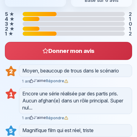
Basé sur 6 avis
5
★
2
4
★
1
3
★
0
2
★
1
1
★
2
Donner mon avis
Moyen, beaucoup de trous dans le scénario
2
J'aime
Répondre
1 an
Encore une série réalisée par des partis pris.
1
Aucun afghan(e) dans un rôle principal. Super
nul...
J'aime
Répondre
1 an
Magnifique film qui est réel, triste
5