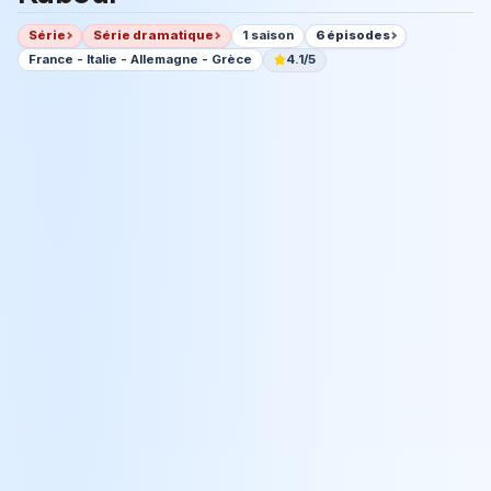
Série
Série dramatique
1 saison
6 épisodes
France - Italie - Allemagne - Grèce
4.1/5