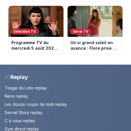
retenir Louis. Episode
France en ce moment
du 6 août 2026
(spoiler)
Sélection TV
Série TV
Programme TV du
Un si grand soleil en
mercredi 5 août 2026 :
avance : Flore prise au
notre sélection pour
piège. Episode du 6
votre soirée télé
août 2026 (spoiler).
Replay
Tirage du Loto replay
Keno replay
Les douze coups de midi replay
Secret Story replay
C à vous replay
Gym direct replay