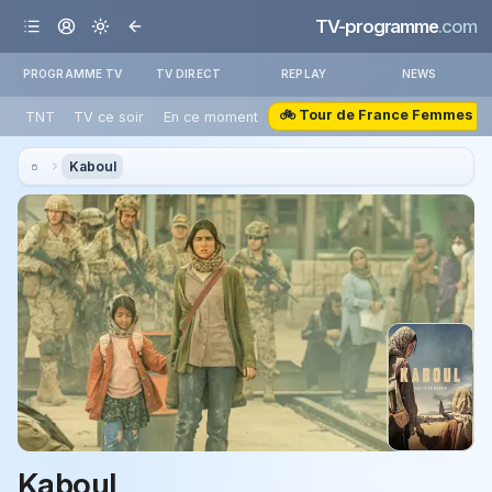
TV-programme
.com
PROGRAMME TV
TV DIRECT
REPLAY
NEWS
🚲 Tour de France Femmes
TNT
TV ce soir
En ce moment
Kaboul
Kaboul