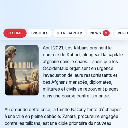
RÉSUMÉ
ÉPISODES
OÙ REGARDER
NEWS
REPL
3
Août 2021. Les talibans prennent le
contrôle de Kaboul, plongeant la capitale
afghane dans le chaos. Tandis que les
Occidentaux organisent en urgence
l’évacuation de leurs ressortissants et
des Afghans menacés, diplomates,
militaires et civils se retrouvent piégés
dans une course contre la montre.
Au cœur de cette crise, la famille Nazany tente d’échapper
à une ville en pleine débâcle. Zahara, procureure engagée
contre les talibans, est une cible prioritaire du nouveau