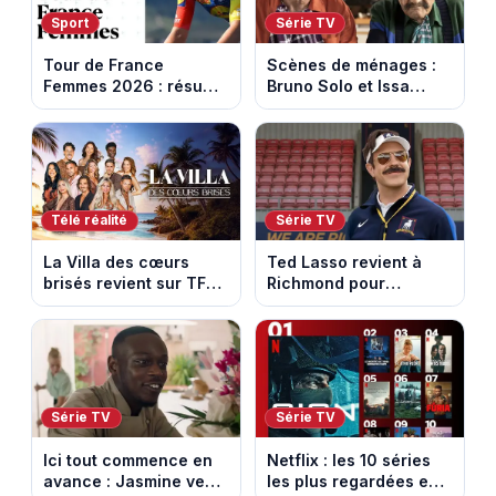
Sport
Série TV
Tour de France
Scènes de ménages :
Femmes 2026 : résumé
Bruno Solo et Issa
vidéo de la 5e étape
Doumbia rejoignent la
entre Mâcon et
saison 18 sur M6
Belleville-en-
Beaujolais
Télé réalité
Série TV
La Villa des cœurs
Ted Lasso revient à
brisés revient sur TFX :
Richmond pour
voici les candidats de
entraîner une équipe
la saison 11 au Mexique
féminine dans la
saison 4
Série TV
Série TV
Ici tout commence en
Netflix : les 10 séries
avance : Jasmine veut
les plus regardées en