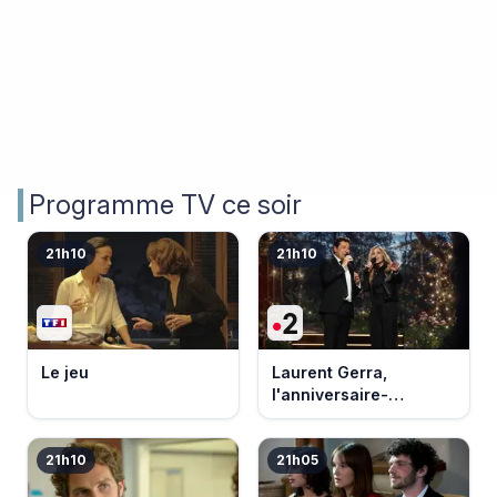
Programme TV ce soir
21h10
21h10
Le jeu
Laurent Gerra,
l'anniversaire-
événement
21h10
21h05