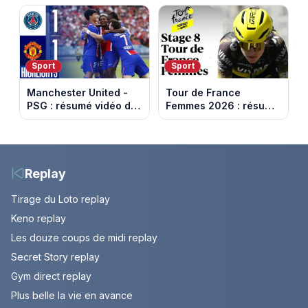
passés au crible dans
somme pour l'Unicef et
Capital
le Refuge
Sport
Sport
Manchester United -
Tour de France
PSG : résumé vidéo du
Femmes 2026 : résumé
match amical du 8 août
vidéo de la 9e étape
2026
entre Sisteron et Nice
Replay
Tirage du Loto replay
Keno replay
Les douze coups de midi replay
Secret Story replay
Gym direct replay
Plus belle la vie en avance