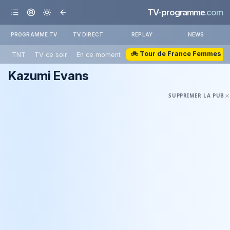
TV-programme
.com
PROGRAMME TV
TV DIRECT
REPLAY
NEWS
🚲 Tour de France Femmes
TNT
TV ce soir
En ce moment
Kazumi Evans
SUPPRIMER LA PUB