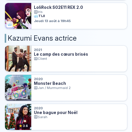
LoliRock S02E11 REX 2.0
Iris
TIJI
Jeudi 13 août à 19h45
Kazumi Evans actrice
2021
Le camp des cœurs brisés
Client
2020
Monster Beach
Jan / Murmurmaid 2
2020
Une bague pour Noël
Sarah
★
3.6