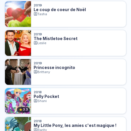
2019
Le coup de coeur de Noël
Tasha
2019
The Mistletoe Secret
Leslie
2019
Princesse incognito
Brittany
2018
Polly Pocket
Shani
★
3.3
2018
My Little Pony, les amies c'est magique !
Rarity