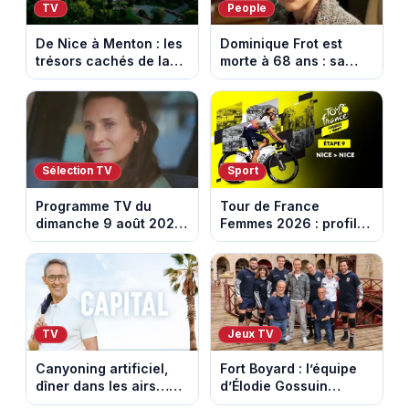
TV
People
De Nice à Menton : les
Dominique Frot est
trésors cachés de la
morte à 68 ans : sa
French Riviera dévoilés
sœur Catherine Frot
dans les 100 lieux qu'il
annonce la triste
faut voir
nouvelle
Sélection TV
Sport
Programme TV du
Tour de France
dimanche 9 août 2026
Femmes 2026 : profil
: notre sélection pour
et horaires de la
votre soirée télé
dernière étape à Nice
TV
Jeux TV
Canyoning artificiel,
Fort Boyard : l’équipe
dîner dans les airs…
d’Élodie Gossuin
les loisirs les plus fous
termine avec une belle