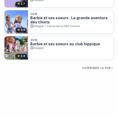
★
2.7
2015
Barbie et ses soeurs : La grande aventure
des chiots
Skipper / Dame de la fête foraine
★
3.4
2013
Barbie et ses soeurs au club hippique
Skipper
★
3.4
SUPPRIMER LA PUB