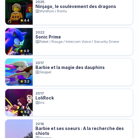
2025
Ninjago, le soulèvement des dragons
Wyldfyre / Rontu
★
4.4
2022
Sonic Prime
Rebel / Rouge / Intercom Voice / Security Drone
★
4.0
2017
Barbie et la magie des dauphins
Skipper
★
3.2
2017
LoliRock
Iris
★
4.2
2016
Barbie et ses soeurs : A la recherche des
chiots
Skipper