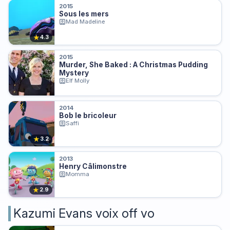
2015
Sous les mers
Mad Madeline
★
4.3
2015
Murder, She Baked : A Christmas Pudding
Mystery
Elf Molly
2014
Bob le bricoleur
Saffi
★
3.2
2013
Henry Câlimonstre
Momma
★
2.9
Kazumi Evans voix off vo