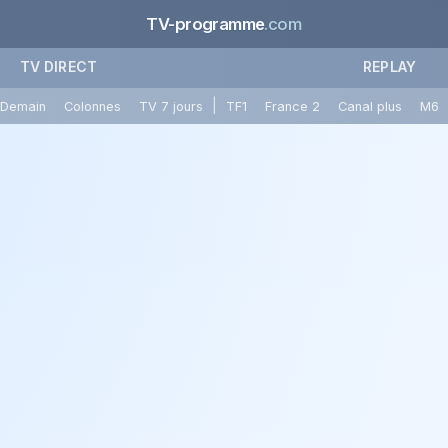
TV-programme
.com
TV DIRECT
REPLAY
|
Demain
Colonnes
TV 7 jours
TF1
France 2
Canal plus
M6