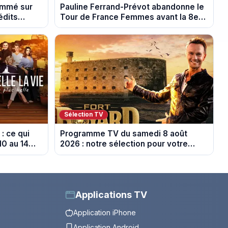
rammé sur
Pauline Ferrand-Prévot abandonne le
édits
Tour de France Femmes avant la 8e
étape
Sélection TV
: ce qui
Programme TV du samedi 8 août
10 au 14
2026 : notre sélection pour votre
soirée télé
Applications TV
Application iPhone
Application Android