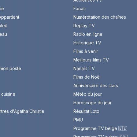
Vie
Forum
ppartient
Numérotation des chaînes
leil
Replay TV
leau
Radio en ligne
Historique TV
Films à venir
Meilleurs films TV
 mon poste
Nanars TV
Films de Noël
Anniversaire des stars
cuisine
Météo du jour
Horoscope du jour
rtres d'Agatha Christie
Résultat Loto
PMU
Programme TV belge 🇧🇪
Programme TV suisse 🇨🇭