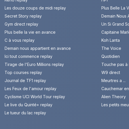
Les douze coups de midi replay
Plus Belle La 
Secret Story replay
Demain Nous A
Gym direct replay
Un Si Grand So
Plus belle la vie en avance
Capitaine Mar
C à vous replay
Koh Lanta
Demain nous appartient en avance
The Voice
Ici tout commence replay
Quotidien
Tirage de l'Euro Millions replay
Touche pas à
Top courses replay
W9 direct
Journal de TF1 replay
Meurtres a ...
Les Feux de l'amour replay
Cauchemar en 
Cyclisme UCI World Tour replay
Alien Theory
Le live du Quinté+ replay
Les petits meu
Le tueur du lac replay