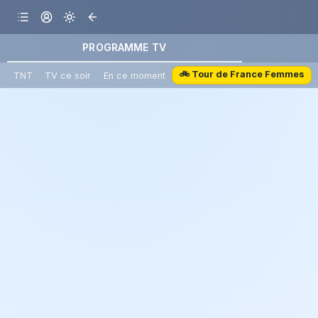
PROGRAMME TV
🚲 Tour de France Femmes
TNT
TV ce soir
En ce moment