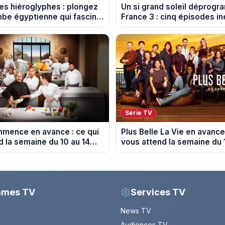
des hiéroglyphes : plongez
Un si grand soleil déprog
mbe égyptienne qui fascine
France 3 : cinq épisodes in
logues
diffusés le 13 août
Série TV
ommence en avance : ce qui
Plus Belle La Vie en avance 
d la semaine du 10 au 14
vous attend la semaine du 
spoiler)
août 2026 (spoiler)
mmes TV
Services TV
News TV
Audiences TV