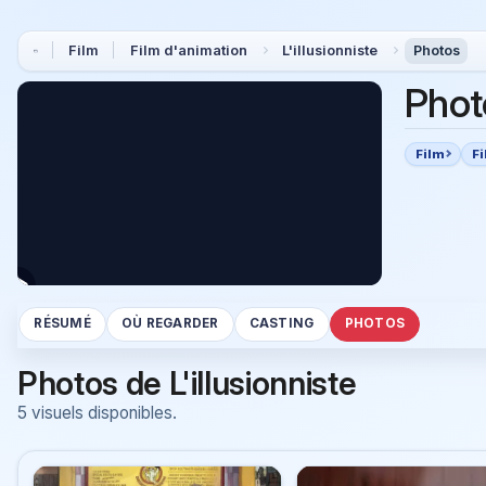
Film
Film d'animation
L'illusionniste
Photos
Phot
Film
F
RÉSUMÉ
OÙ REGARDER
CASTING
PHOTOS
Photos de L'illusionniste
5 visuels disponibles.