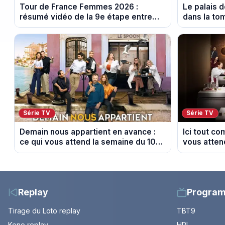
Tour de France Femmes 2026 :
Le palais 
résumé vidéo de la 9e étape entre
dans la to
Sisteron et Nice
les archéo
Série TV
Série TV
Demain nous appartient en avance :
Ici tout c
ce qui vous attend la semaine du 10
vous atten
au 14 août 2026 (spoiler)
août 2026 (
Replay
Progra
Tirage du Loto replay
TBT9
Keno replay
HPI