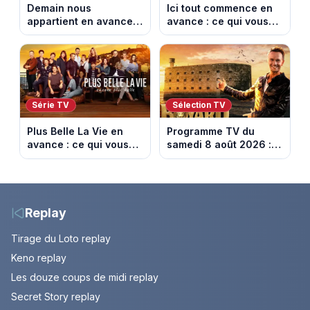
Demain nous
Ici tout commence en
appartient en avance :
avance : ce qui vous
ce qui vous attend la
attend la semaine du
semaine du 10 au 14
10 au 14 août 2026
août 2026 (spoiler)
(spoiler)
Série TV
Sélection TV
Plus Belle La Vie en
Programme TV du
avance : ce qui vous
samedi 8 août 2026 :
attend la semaine du
notre sélection pour
10 au 14 août 2026
votre soirée télé
(spoiler)
Replay
Tirage du Loto replay
Keno replay
Les douze coups de midi replay
Secret Story replay