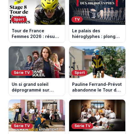
Sport
TV
Tour de France
Le palais des
Femmes 2026 : résumé
hiéroglyphes : plongez
vidéo de la 9e étape
dans la tombe
entre Sisteron et Nice
égyptienne qui fascine
les archéologues
Série TV
Sport
Un si grand soleil
Pauline Ferrand-Prévot
déprogrammé sur
abandonne le Tour de
France 3 : cinq
France Femmes avant
épisodes inédits
la 8e étape
diffusés le 13 août
Série TV
Série TV