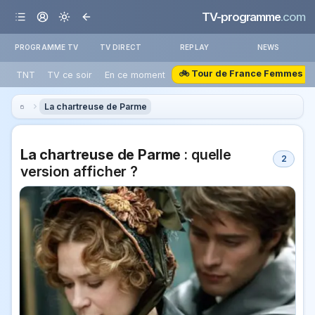
TV-programme
.com
PROGRAMME TV
TV DIRECT
REPLAY
NEWS
🚲 Tour de France Femmes
TNT
TV ce soir
En ce moment
La chartreuse de Parme
La chartreuse de Parme
: quelle
2
version afficher ?