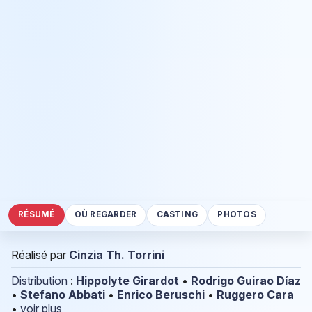
RÉSUMÉ
OÙ REGARDER
CASTING
PHOTOS
Réalisé par
Cinzia Th. Torrini
Distribution
:
Hippolyte Girardot
•
Rodrigo Guirao Díaz
•
Stefano Abbati
•
Enrico Beruschi
•
Ruggero Cara
•
voir plus