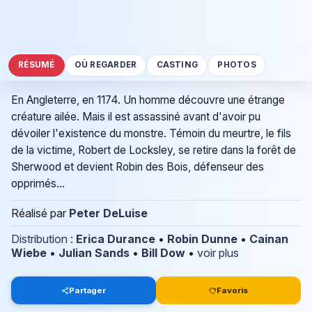
RÉSUMÉ
OÙ REGARDER
CASTING
PHOTOS
En Angleterre, en 1174. Un homme découvre une étrange
créature ailée. Mais il est assassiné avant d'avoir pu
dévoiler l'existence du monstre. Témoin du meurtre, le fils
de la victime, Robert de Locksley, se retire dans la forêt de
Sherwood et devient Robin des Bois, défenseur des
opprimés...
Réalisé par
Peter DeLuise
Distribution
:
Erica Durance
•
Robin Dunne
•
Cainan
Wiebe
•
Julian Sands
•
Bill Dow
•
voir plus
Partager
Favoris