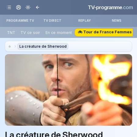
TV-programme
.com
PROGRAMME TV
TV DIRECT
REPLAY
NEWS
🚲 Tour de France Femmes
TNT
TV ce soir
En ce moment
La créature de Sherwood
La créature de Sherwood