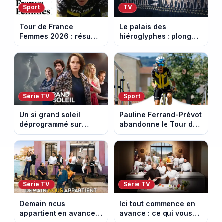
Sport
TV
Tour de France
Le palais des
Femmes 2026 : résumé
hiéroglyphes : plongez
vidéo de la 9e étape
dans la tombe
entre Sisteron et Nice
égyptienne qui fascine
les archéologues
Série TV
Sport
Un si grand soleil
Pauline Ferrand-Prévot
déprogrammé sur
abandonne le Tour de
France 3 : cinq
France Femmes avant
épisodes inédits
la 8e étape
diffusés le 13 août
Série TV
Série TV
Demain nous
Ici tout commence en
appartient en avance :
avance : ce qui vous