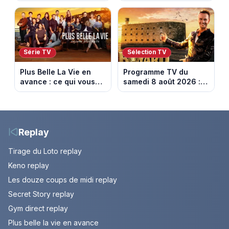
ce qui vous attend la
attend la semaine du
semaine du 10 au 14
10 au 14 août 2026
août 2026 (spoiler)
(spoiler)
Série TV
Sélection TV
Plus Belle La Vie en
Programme TV du
avance : ce qui vous
samedi 8 août 2026 :
attend la semaine du
notre sélection pour
10 au 14 août 2026
votre soirée télé
(spoiler)
Replay
Tirage du Loto replay
Keno replay
Les douze coups de midi replay
Secret Story replay
Gym direct replay
Plus belle la vie en avance