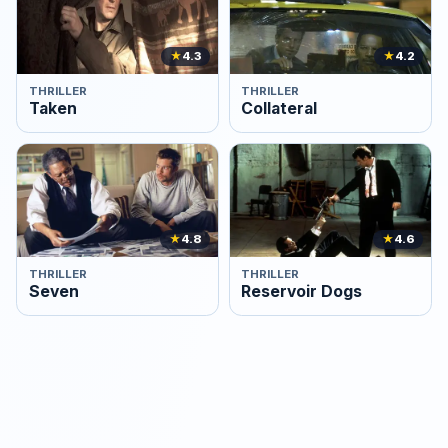
★
4.3
★
4.2
THRILLER
THRILLER
Taken
Collateral
★
4.8
★
4.6
THRILLER
THRILLER
Seven
Reservoir Dogs