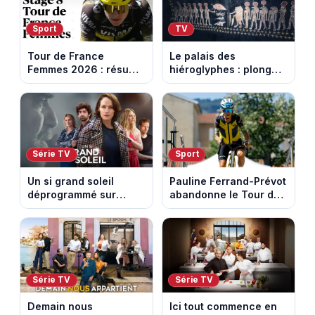
Sport
TV
Tour de France
Le palais des
Femmes 2026 : résumé
hiéroglyphes : plongez
vidéo de la 9e étape
dans la tombe
entre Sisteron et Nice
égyptienne qui fascine
les archéologues
Série TV
Sport
Un si grand soleil
Pauline Ferrand-Prévot
déprogrammé sur
abandonne le Tour de
France 3 : cinq
France Femmes avant
épisodes inédits
la 8e étape
diffusés le 13 août
Série TV
Série TV
Demain nous
Ici tout commence en