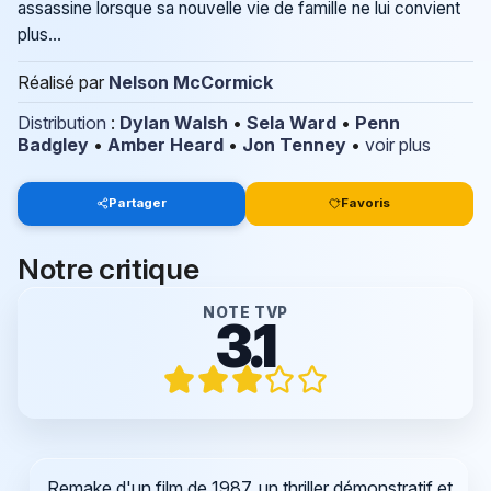
assassine lorsque sa nouvelle vie de famille ne lui convient
plus...
Réalisé par
Nelson McCormick
Distribution
:
Dylan Walsh
•
Sela Ward
•
Penn
Badgley
•
Amber Heard
•
Jon Tenney
•
voir plus
Partager
Favoris
Notre critique
NOTE TVP
3.1
Remake d'un film de 1987, un thriller démonstratif et