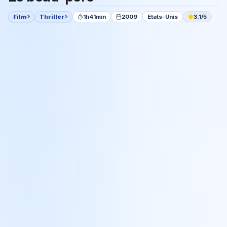
Film
Thriller
1h41min
2009
Etats-Unis
3.1/5