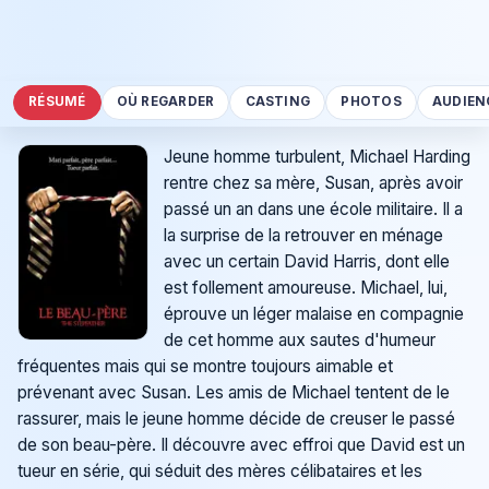
RÉSUMÉ
OÙ REGARDER
CASTING
PHOTOS
AUDIEN
Jeune homme turbulent, Michael Harding
rentre chez sa mère, Susan, après avoir
passé un an dans une école militaire. Il a
la surprise de la retrouver en ménage
avec un certain David Harris, dont elle
est follement amoureuse. Michael, lui,
éprouve un léger malaise en compagnie
de cet homme aux sautes d'humeur
fréquentes mais qui se montre toujours aimable et
prévenant avec Susan. Les amis de Michael tentent de le
rassurer, mais le jeune homme décide de creuser le passé
de son beau-père. Il découvre avec effroi que David est un
tueur en série, qui séduit des mères célibataires et les