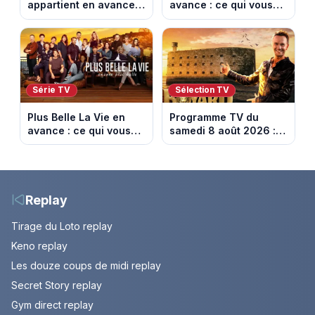
appartient en avance :
avance : ce qui vous
ce qui vous attend la
attend la semaine du
semaine du 10 au 14
10 au 14 août 2026
août 2026 (spoiler)
(spoiler)
Série TV
Sélection TV
Plus Belle La Vie en
Programme TV du
avance : ce qui vous
samedi 8 août 2026 :
attend la semaine du
notre sélection pour
10 au 14 août 2026
votre soirée télé
(spoiler)
Replay
Tirage du Loto replay
Keno replay
Les douze coups de midi replay
Secret Story replay
Gym direct replay