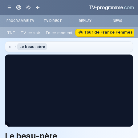
TV-programme
.com
PROGRAMME TV
TV DIRECT
REPLAY
NEWS
🚲 Tour de France Femmes
TNT
TV ce soir
En ce moment
Le beau-père
Le beau-père