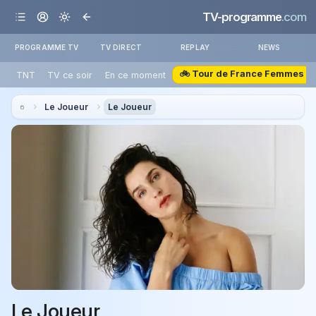
TV-programme
.com
PROGRAMME TV
TV DIRECT
REPLAY
NEWS
🚲 Tour de France Femmes
TNT
TV ce soir
En ce moment
Le Joueur
Le Joueur
Le Joueur