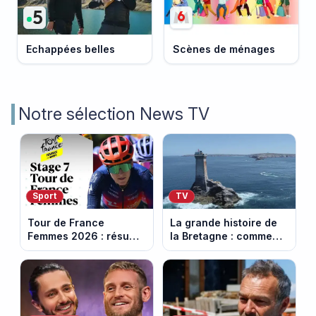
Echappées belles
Scènes de ménages
Notre sélection News TV
Sport
TV
Tour de France
La grande histoire de
Femmes 2026 : résumé
la Bretagne : comment
vidéo de la 7e étape
les Bretons ont
avec l'ascension du
défendu leur culture
Mont Ventoux
au fil des décennies