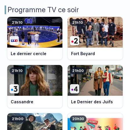
Programme TV ce soir
21h10
21h10
Le dernier cercle
Fort Boyard
21h10
21h00
Cassandre
Le Dernier des Juifs
21h00
20h30