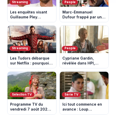
Streaming
People
Les enquêtes visant
Marc-Emmanuel
Guillaume Pley
Dufour frappé par un
poussent Ragnar Le
terrible incendie : son
Breton à quitter la
chalet part en fumée
tournée Legend
Streaming
People
Les Tudors débarque
Cypriane Gardin,
sur Netflix : pourquoi la
révélée dans HPI,
série n’a rien perdu de
lance une cagnotte
son pouvoir
après des difficultés
financières
Sélection TV
Série TV
Programme TV du
Ici tout commence en
vendredi 7 août 2026 :
avance : Loup
notre sélection pour
découvre la trahison