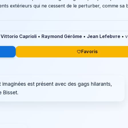
éments extérieurs qui ne cessent de le perturber, comme sa b
•
Vittorio Caprioli
•
Raymond Gérôme
•
Jean Lefebvre
•
v
Favoris
t imaginées est présent avec des gags hilarants,
e Bisset.