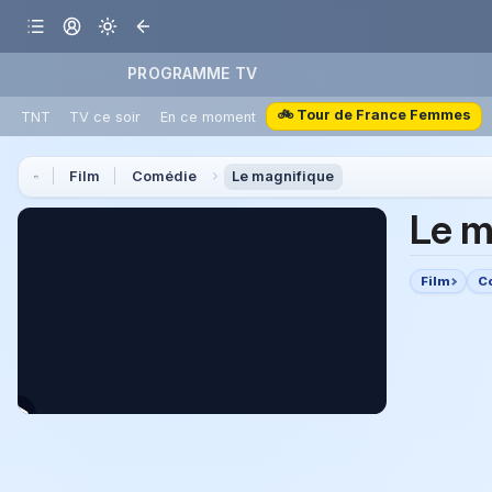
PROGRAMME TV
🚲 Tour de France Femmes
TNT
TV ce soir
En ce moment
Film
Comédie
Le magnifique
Le m
Film
C