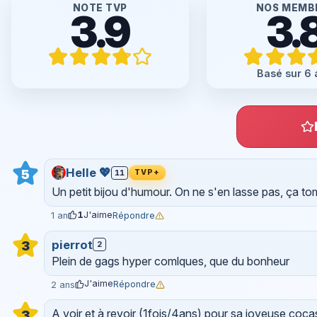
NOTE TVP
NOS MEMB
3.9
3.
Basé sur 6 
Helle 💖
5
11
TVP+
Un petit bijou d'humour. On ne s'en lasse pas, ça to
1
J'aime
Répondre
1 an
pierrot
3
2
Plein de gags hyper comlques, que du bonheur
J'aime
Répondre
2 ans
A voir et à revoir (1fois/4ans) pour sa joyeuse coc
3