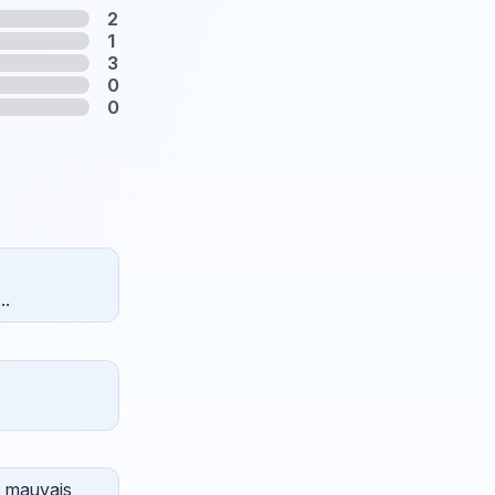
2
1
3
0
0
..
s mauvais