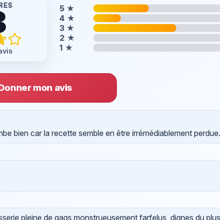
RES
5
★
8
4
★
3
★
2
★
1
★
avis
Donner mon avis
mbe bien car la recette semble en être irrémédiablement perdue.
asserie pleine de gags monstrueusement farfelus, dignes du plu