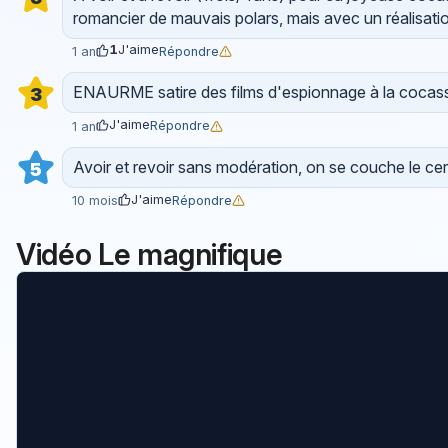
romancier de mauvais polars, mais avec un réalisati
1
J'aime
Répondre
1 an
ENAURME satire des films d'espionnage à la cocasse
3
J'aime
Répondre
1 an
Avoir et revoir sans modération, on se couche le ce
5
J'aime
Répondre
10 mois
Vidéo Le magnifique