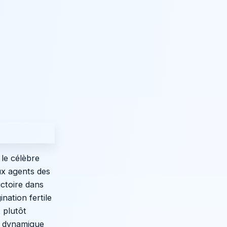
le célèbre
ux agents des
ictoire dans
nation fertile
 plutôt
et dynamique