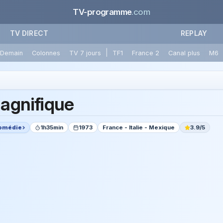
TV-programme
.com
TV DIRECT
REPLAY
|
Demain
Colonnes
TV 7 jours
TF1
France 2
Canal plus
M6
agnifique
omédie
1h35min
1973
France - Italie - Mexique
3.9/5