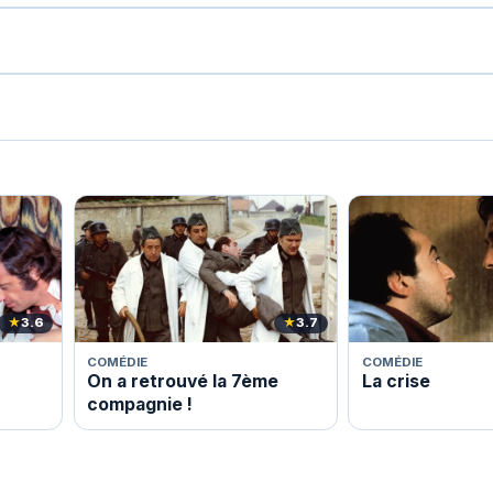
★
3.6
★
3.7
COMÉDIE
COMÉDIE
On a retrouvé la 7ème
La crise
compagnie !