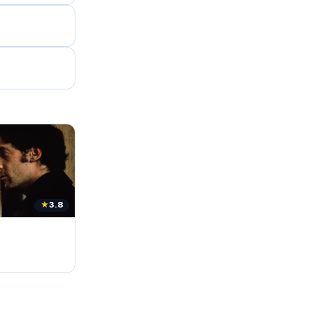
★
3.8