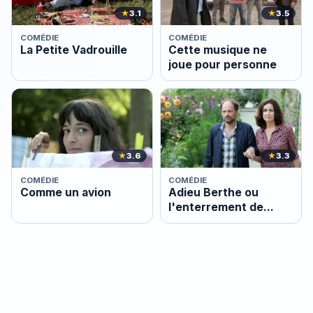
★
3.1
★
3.5
COMÉDIE
COMÉDIE
La Petite Vadrouille
Cette musique ne
joue pour personne
★
3.6
★
3.3
COMÉDIE
COMÉDIE
Comme un avion
Adieu Berthe ou
l'enterrement de
mémé