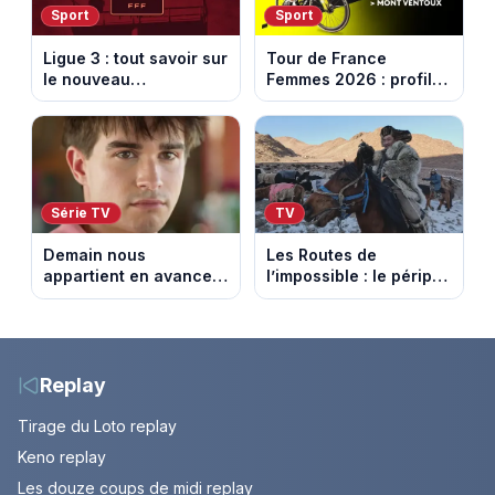
Sport
Sport
Ligue 3 : tout savoir sur
Tour de France
le nouveau
Femmes 2026 : profil
championnat qui
et horaires de la 7e
succède au National
étape entre La Voulte-
sur-Rhône et le Mont
Ventoux
Série TV
TV
Demain nous
Les Routes de
appartient en avance:
l’impossible : le périple
Samuel perd le
glacial d’une famille
contrôle. Episode du 10
nomade en Mongolie
août 2026.
Replay
Tirage du Loto replay
Keno replay
Les douze coups de midi replay