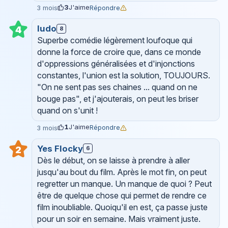
3
J'aime
Répondre
3 mois
ludo
4
8
Superbe comédie légèrement loufoque qui
donne la force de croire que, dans ce monde
d'oppressions généralisées et d'injonctions
constantes, l'union est la solution, TOUJOURS.
"On ne sent pas ses chaines ... quand on ne
bouge pas", et j'ajouterais, on peut les briser
quand on s'unit !
1
J'aime
Répondre
3 mois
Yes Flocky
2
6
Dès le début, on se laisse à prendre à aller
jusqu'au bout du film. Après le mot fin, on peut
regretter un manque. Un manque de quoi ? Peut
être de quelque chose qui permet de rendre ce
film inoubliable. Quoiqu'il en est, ça passe juste
pour un soir en semaine. Mais vraiment juste.