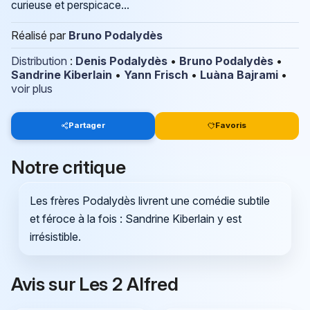
curieuse et perspicace...
Réalisé par
Bruno Podalydès
Distribution
:
Denis Podalydès
•
Bruno Podalydès
•
Sandrine Kiberlain
•
Yann Frisch
•
Luàna Bajrami
•
voir plus
Partager
Favoris
Notre critique
Les frères Podalydès livrent une comédie subtile
et féroce à la fois : Sandrine Kiberlain y est
irrésistible.
Avis sur Les 2 Alfred