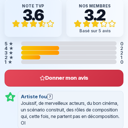
NOTE TVP
NOS MEMBRES
3.6
3.2
Basé sur 5 avis
5
★
0
4
★
2
3
★
2
2
★
1
1
★
0
Donner mon avis
Artiste fou
4
7
Jouissif, de merveilleux acteurs, du bon cinéma,
un scénario construit, des rôles de composition
qui, cette fois, ne partent pas en décomposition.
OI