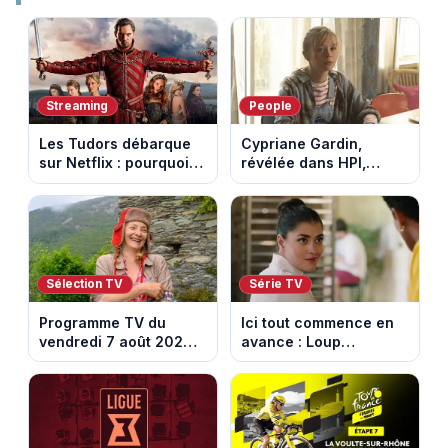
Streaming
People
Les Tudors débarque
Cypriane Gardin,
sur Netflix : pourquoi la
révélée dans HPI,
série n’a rien perdu de
lance une cagnotte
son pouvoir
après des difficultés
financières
Sélection TV
Série TV
Programme TV du
Ici tout commence en
vendredi 7 août 2026 :
avance : Loup
notre sélection pour
découvre la trahison
votre soirée télé
de Bianca. Episode du
10 août 2026 (spoiler)