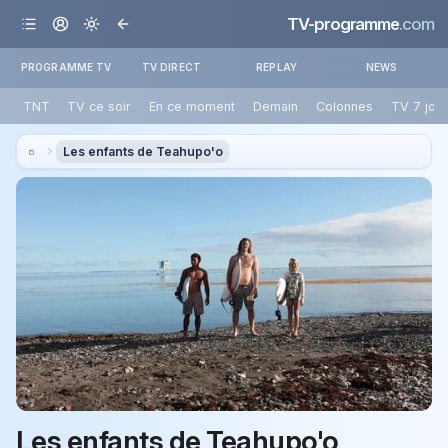
TV-programme
.com
PROGRAMME TV
TV DIRECT
REPLAY
NEWS
TNT
TV ce soir
En ce moment
Demain
Colonnes
TV 7 jou
Les enfants de Teahupo'o
Les enfants de Teahupo'o