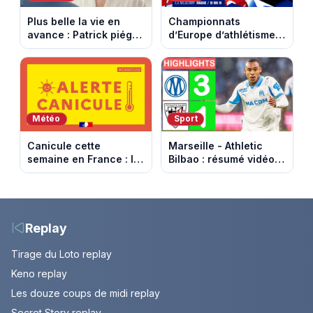
Plus belle la vie en
Championnats
avance : Patrick piégé
d’Europe d’athlétisme
par la DGSE. Episode
2026 : le programme
du 11 août 2026
complet à Birmingham
(spoiler)
sur France Télévisions
Météo
Sport
Canicule cette
Marseille - Athletic
semaine en France : le
Bilbao : résumé vidéo
pic de chaleur attendu
du match amical au
entre mercredi et jeudi
Stade Vélodrome (9
août 2026)
Replay
Tirage du Loto replay
Keno replay
Les douze coups de midi replay
Secret Story replay