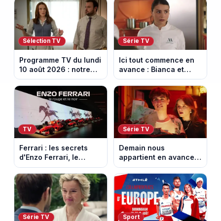
Sélection TV
Série TV
Programme TV du lundi
Ici tout commence en
10 août 2026 : notre
avance : Bianca et
sélection pour votre
Loup s’embrassent.
soirée télé
Episode du 11 août
2026 (spoiler)
TV
Série TV
Ferrari : les secrets
Demain nous
d'Enzo Ferrari, le
appartient en avance :
fondateur de la
Alex face à un choix
marque mythique au
décisif. Episode du 11
cheval cabré
août 2026.
Série TV
Sport