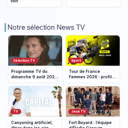
voir
Notre sélection News TV
Sélection TV
Sport
Programme TV du
Tour de France
dimanche 9 août 2026
Femmes 2026 : profil
: notre sélection pour
et horaires de la
votre soirée télé
dernière étape à Nice
TV
Jeux TV
Canyoning artificiel,
Fort Boyard : l’équipe
dîner dans les airs…
d’Élodie Gossuin