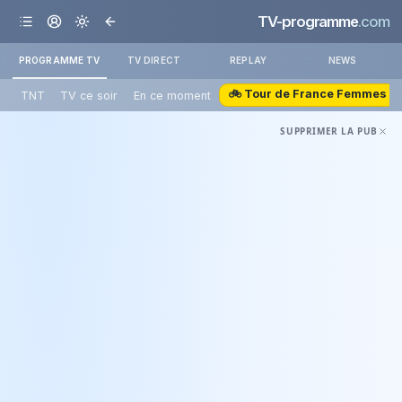
TV-programme
.com
PROGRAMME TV
TV DIRECT
REPLAY
NEWS
🚲 Tour de France Femmes
TNT
TV ce soir
En ce moment
SUPPRIMER LA PUB