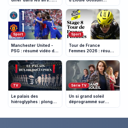
les loisirs les plus fous
termine avec une belle
passés au crible dans
somme pour l'Unicef et
Capital
le Refuge
Sport
Sport
Manchester United -
Tour de France
PSG : résumé vidéo du
Femmes 2026 : résumé
match amical du 8 août
vidéo de la 9e étape
2026
entre Sisteron et Nice
TV
Série TV
Le palais des
Un si grand soleil
hiéroglyphes : plongez
déprogrammé sur
dans la tombe
France 3 : cinq
égyptienne qui fascine
épisodes inédits
les archéologues
diffusés le 13 août