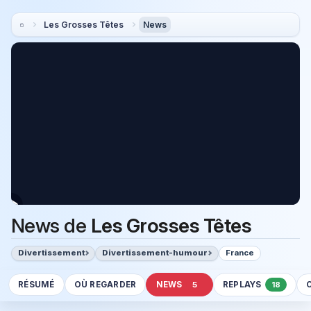
Les Grosses Têtes
News
News de
Les Grosses Têtes
Divertissement
Divertissement-humour
France
RÉSUMÉ
OÙ REGARDER
NEWS
REPLAYS
5
18