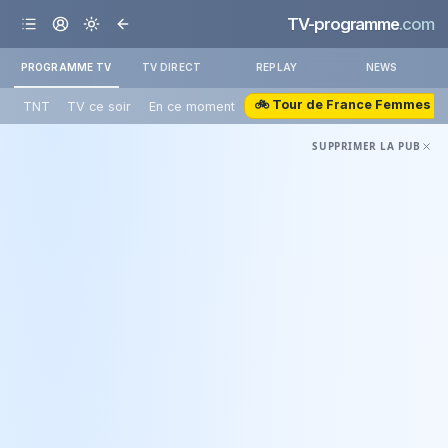
TV-programme
.com
PROGRAMME TV
TV DIRECT
REPLAY
NEWS
🚲 Tour de France Femmes
TNT
TV ce soir
En ce moment
SUPPRIMER LA PUB