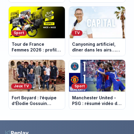
sœur Catherine Frot
: notre sélection pour
annonce la triste
votre soirée télé
nouvelle
Sport
TV
Tour de France
Canyoning artificiel,
Femmes 2026 : profil
dîner dans les airs…
et horaires de la
les loisirs les plus fous
dernière étape à Nice
passés au crible dans
Capital
Jeux TV
Sport
Fort Boyard : l’équipe
Manchester United -
d’Élodie Gossuin
PSG : résumé vidéo du
termine avec une belle
match amical du 8 août
somme pour l'Unicef et
2026
le Refuge
Replay