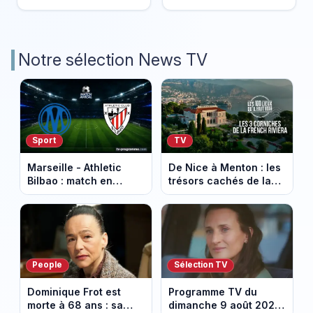
Notre sélection News TV
Sport
TV
Marseille - Athletic
De Nice à Menton : les
Bilbao : match en
trésors cachés de la
direct sur Ligue 1+ à
French Riviera dévoilés
17h30 (amical du 9
dans les 100 lieux qu'il
août 2026)
faut voir
People
Sélection TV
Dominique Frot est
Programme TV du
morte à 68 ans : sa
dimanche 9 août 2026