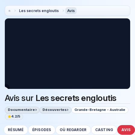
Les secrets engloutis
Avis
Avis sur
Les secrets engloutis
Documentaire
Découvertes
Grande-Bretagne - Australie
4.2/5
RÉSUMÉ
ÉPISODES
OÙ REGARDER
CASTING
AVIS