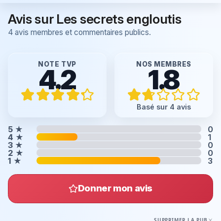
Avis sur Les secrets engloutis
4 avis membres et commentaires publics.
NOTE TVP
NOS MEMBRES
4.2
1.8
Basé sur 4 avis
5
★
0
4
★
1
3
★
0
2
★
0
1
★
3
Donner mon avis
SUPPRIMER LA PUB