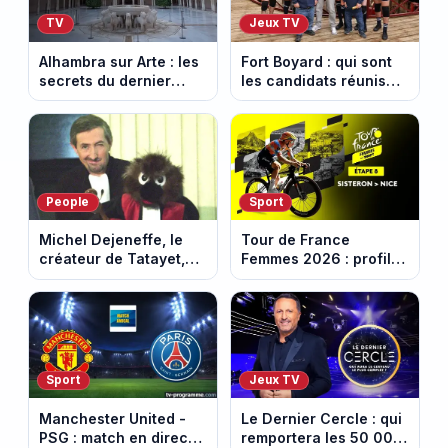
TV
Jeux TV
Alhambra sur Arte : les
Fort Boyard : qui sont
secrets du dernier
les candidats réunis
sultanat musulman
par Cyril Féraud ce
d’Espagne
samedi 8 août 2026 ?
People
Sport
Michel Dejeneffe, le
Tour de France
créateur de Tatayet,
Femmes 2026 : profil
est mort à 77 ans
et horaires de la 8e
étape entre Sisteron et
Nice
Sport
Jeux TV
Manchester United -
Le Dernier Cercle : qui
PSG : match en direct
remportera les 50 000