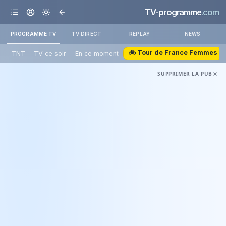
TV-programme
.com
PROGRAMME TV
TV DIRECT
REPLAY
NEWS
🚲 Tour de France Femmes
TNT
TV ce soir
En ce moment
SUPPRIMER LA PUB