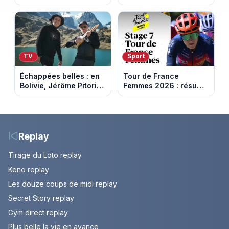
sur beIN Sports 1 à
euros face aux
17h00
personnalités ?
TV
Sport
Échappées belles : en
Tour de France
Bolivie, Jérôme Pitorin
Femmes 2026 : résumé
découvre un pays où
vidéo de la 7e étape
chaque sommet se
avec l'ascension du
mérite
Mont Ventoux
Replay
Tirage du Loto replay
Keno replay
Les douze coups de midi replay
Secret Story replay
Gym direct replay
Plus belle la vie en avance